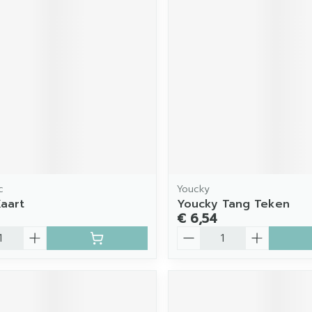
c
Youcky
aart
Youcky Tang Teken
€ 6,54
Aantal