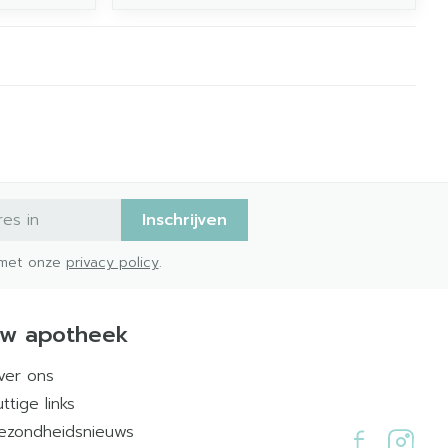
Inschrijven
d met onze
privacy policy
.
w apotheek
ver ons
ttige links
ezondheidsnieuws