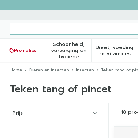
Ga naar de inhoud
Product, merk, categorie...
Schoonheid,
Dieet, voeding
verzorging en
Promoties
Toon submenu voor Schoonh
Toon sub
en vitamines
hygiëne
Home
/
Dieren en insecten
/
Insecten
/
Teken tang of pi
Teken tang of pincet
Doorgaan naar productlijst
18
pro
Prijs
filter