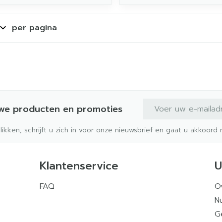
per pagina
E-mail adres
uwe producten en promoties
klikken, schrijft u zich in voor onze nieuwsbrief en gaat u akkoor
Klantenservice
U
FAQ
O
Nu
G