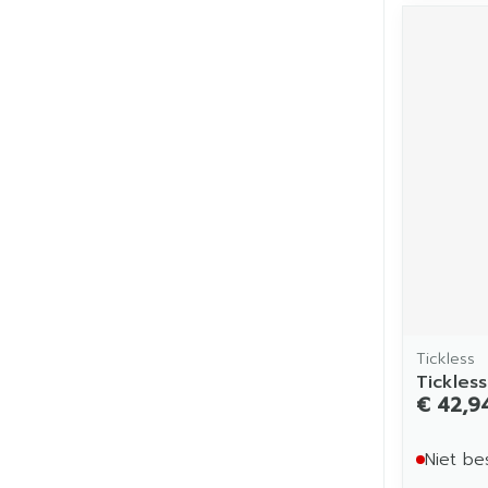
Tickless
Tickles
€ 42,9
Niet be