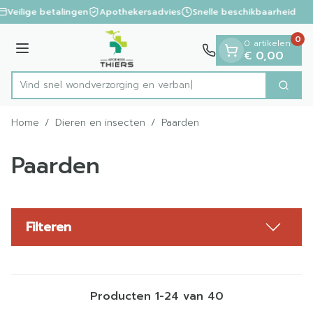
Dia 1 van 1
Ga naar de inhoud
Veilige betalingen
Apothekersadvies
Snelle beschikbaarheid
0
0 artikelen
Menu
€ 0,00
Vind snel wondverzorging en verband
Zoek
Product, merk, categorie...
Home
/
Dieren en insecten
/
Paarden
Paarden
Filteren
Producten
1
-
24
van
40