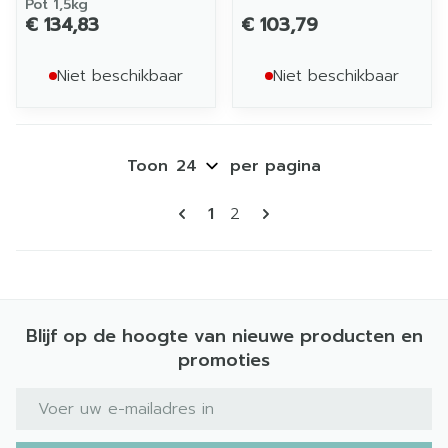
Pot 1,5kg
€ 134,83
€ 103,79
Niet beschikbaar
Niet beschikbaar
Toon
per pagina
Pagina's
U lees momenteel pagina
Pagina
1
2
Blijf op de hoogte van nieuwe producten en
promoties
E-mail adres