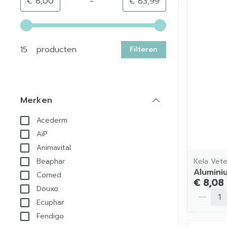
-
Minimumwaarde
Maximale waarde
€ 8,00
€ 83,99
Gebruik de pijltjestoetsen links en rechts om de min
15 producten
Filteren
Merken
filter
Acederm
AiP
Animavital
Kela Vete
Beaphar
Alumini
Comed
€ 8,08
Douxo
Aantal
Ecuphar
Fendigo