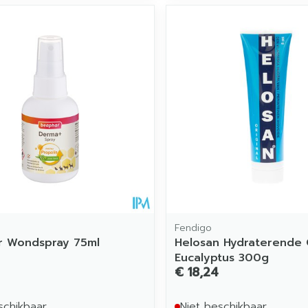
Fendigo
r Wondspray 75ml
Helosan Hydraterende
Eucalyptus 300g
€ 18,24
schikbaar
Niet beschikbaar