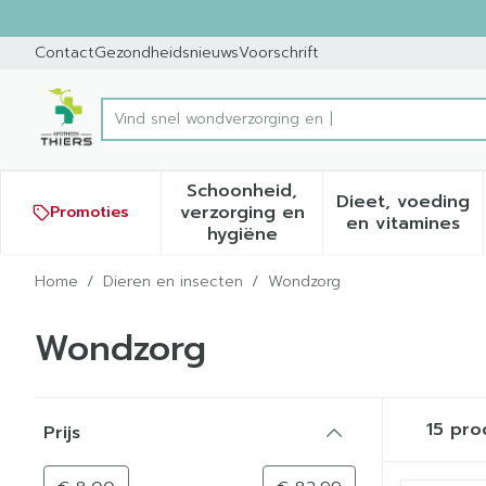
Ga naar de inhoud
Dia 1 van 1
Contact
Gezondheidsnieuws
Voorschrift
Product, merk, categorie...
Schoonheid,
Dieet, voeding
verzorging en
Promoties
Toon submenu voor Schoonh
Toon sub
en vitamines
hygiëne
Home
/
Dieren en insecten
/
Wondzorg
Wondzorg
Doorgaan naar productlijst
15
pro
Prijs
filter