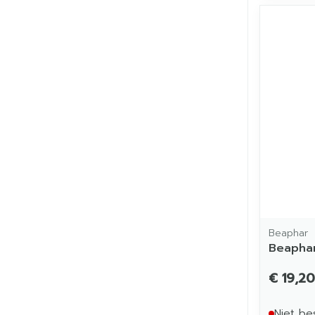
Beaphar
Beapha
€ 19,20
Niet be