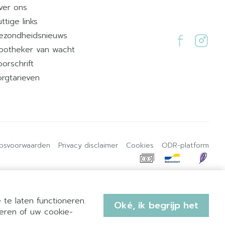
ver ons
ttige links
ezondheidsnieuws
potheker van wacht
oorschrift
orgtarieven
psvoorwaarden
Privacy disclaimer
Cookies
ODR-platform
te laten functioneren.
Oké, ik begrijp het
eren of uw cookie-