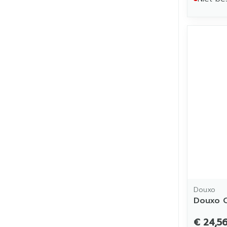
Douxo
Douxo C
€ 24,5