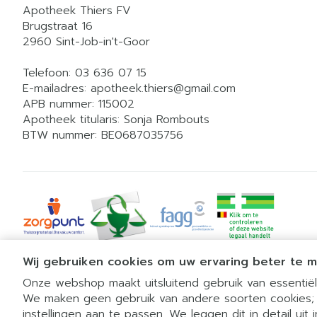
Apotheek Thiers FV
Brugstraat 16
2960
Sint-Job-in't-Goor
Telefoon:
03 636 07 15
E-mailadres:
apotheek.thiers@
gmail.com
APB nummer:
115002
Apotheek titularis:
Sonja Rombouts
BTW nummer:
BE0687035756
Wij gebruiken cookies om uw ervaring beter te 
Onze webshop maakt uitsluitend gebruik van essentiële
We maken geen gebruik van andere soorten cookies;
instellingen aan te passen. We leggen dit in detail uit