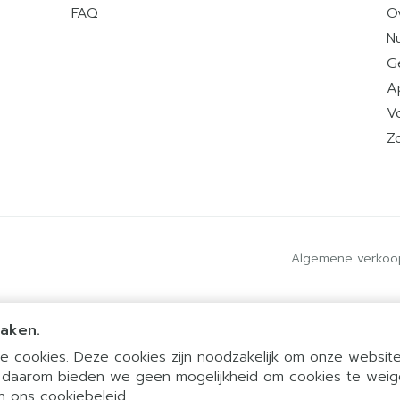
FAQ
O
Nu
G
A
V
Z
Algemene verkoo
maken.
 cookies. Deze cookies zijn noodzakelijk om onze website 
 daarom bieden we geen mogelijkheid om cookies te weig
 in ons
cookiebeleid