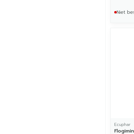
Niet be
Ecuphar
Flogimi