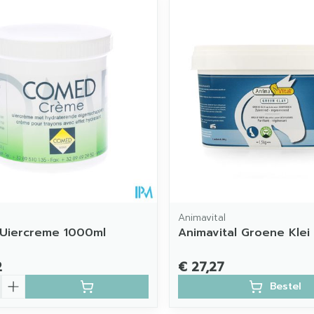
Animavital
Uiercreme 1000ml
Animavital Groene Klei 
2
€ 27,27
Bestel