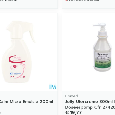
Comed
alm Micro Emulsie 200ml
Jolly Uiercreme 300ml
Doseerpomp Cfr 27428
6
€ 19,77