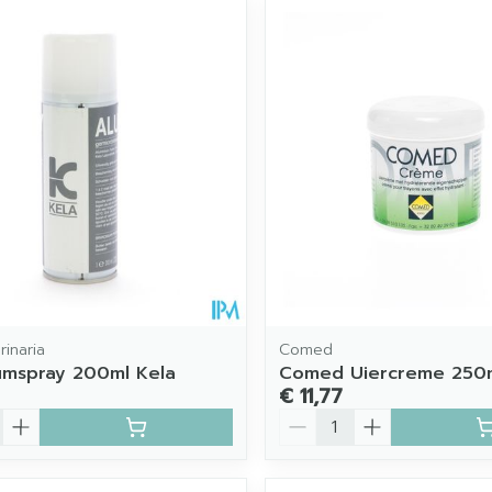
imale en maximale prijswaarden aan te passen.
rinaria
Comed
umspray 200ml Kela
Comed Uiercreme 250
€ 11,77
Aantal