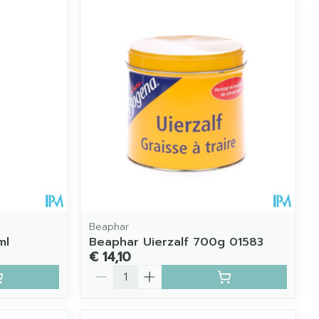
Beaphar
ml
Beaphar Uierzalf 700g 01583
€ 14,10
Aantal