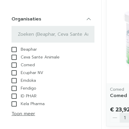
Organisaties
filter
Beaphar
Ceva Sante Animale
Comed
Ecuphar NV
Emdoka
Fendigo
Comed
Comed 
ID PHAR
Kela Pharma
€ 23,9
Toon meer
Aantal