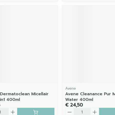
Avene
 Dermatoclean Micellair
Avene Cleanance Pur Mi
in1 400ml
Water 400ml
5
€ 24,50
Aantal