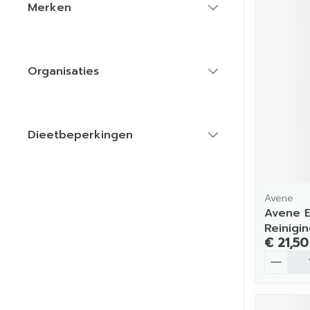
Merken
filter
Organisaties
filter
Dieetbeperkingen
filter
Avene
Avene Es
Reinigi
€ 21,50
Aantal