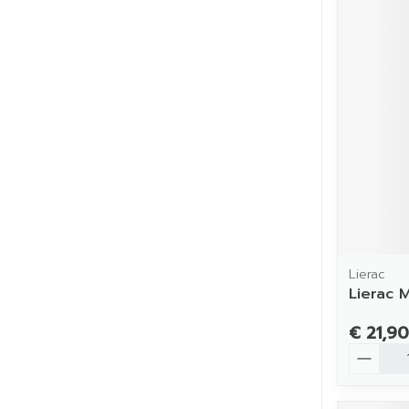
Lierac
Lierac M
€ 21,90
Aantal