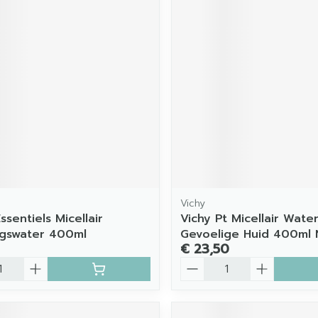
Vichy
sentiels Micellair
Vichy Pt Micellair Wate
ngswater 400ml
Gevoelige Huid 400ml 
€ 23,50
Aantal