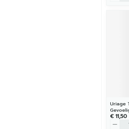
Uriage 
Gevoeli
€ 11,50
Aantal