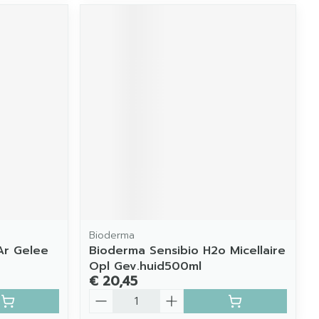
Bioderma
 Ar Gelee
Bioderma Sensibio H2o Micellaire
Opl Gev.huid500ml
€ 20,45
Aantal