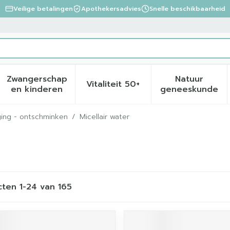
Veilige betalingen
Apothekersadvies
Snelle beschikbaarheid
Zwangerschap
Natuur
Vitaliteit 50+
eid, verzorging en hygiëne categorie
menu voor Dieet, voeding en vitamines categorie
Toon submenu voor Zwangerschap en kinder
Toon submenu voor Vitalite
Toon sub
en kinderen
geneeskunde
ging - ontschminken
/
Micellair water
cten
1
-
24
van
165