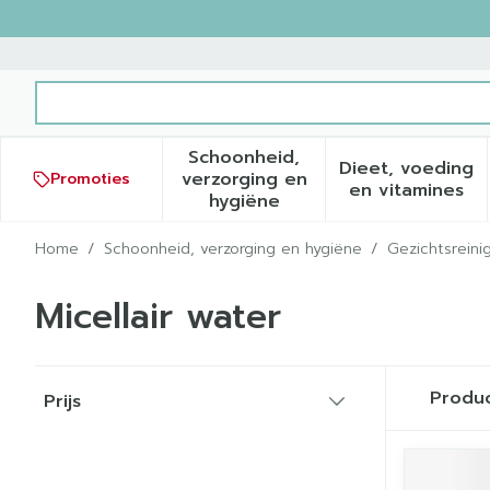
Ga naar de inhoud
Product, merk, categorie...
Schoonheid,
Dieet, voeding
verzorging en
Promoties
Toon submenu voor Schoonh
Toon sub
en vitamines
hygiëne
Home
/
Schoonheid, verzorging en hygiëne
/
Gezichtsreini
Micellair water
Doorgaan naar productlijst
Produ
Prijs
filter