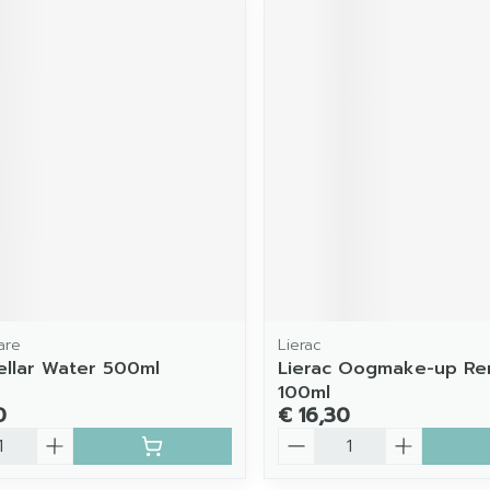
are
Lierac
ellar Water 500ml
Lierac Oogmake-up Re
100ml
0
€ 16,30
Aantal