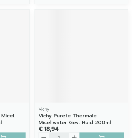
Vichy
Micel.
Vichy Purete Thermale
l
Micel.water Gev. Huid 200ml
€ 18,94
Aantal