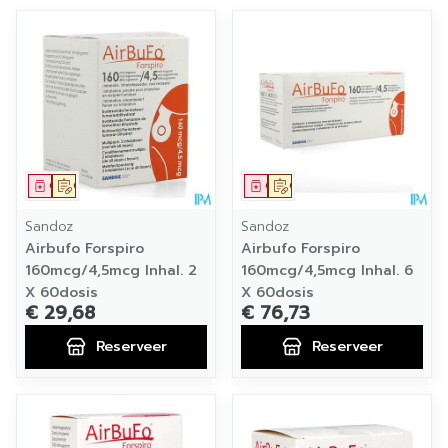
Geneesmiddel
Op voorschrift
Geneesmiddel
Op voorschrift
Sandoz
Sandoz
Airbufo Forspiro
Airbufo Forspiro
160mcg/4,5mcg Inhal. 2
160mcg/4,5mcg Inhal. 6
X 60dosis
X 60dosis
€ 29,68
€ 76,73
Reserveer
Reserveer