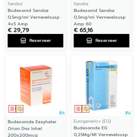
Sandoz
Sandoz
Budesonid Sandoz
Budesonid Sandoz
0,5mg/ml Vernevelsusp
0,5mg/ml Vernevelsusp
4x5 Amp
Amp 60
€ 29,79
€ 65,16
Reserveer
Reserveer
Geneesmiddel
Op voorschrift
Geneesmiddel
Op voorschrift
Eurogenerics (EG)
Budesonide Easyhaler
Budesonide EG
Orion Dos Inhal
0,25Mg/Ml Vernevelsusp
200x200mcg