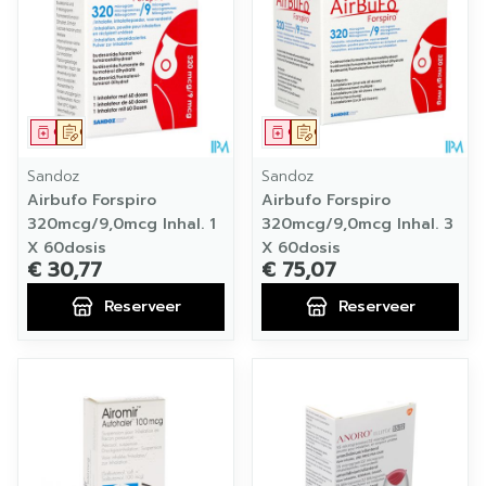
Geneesmiddel
Op voorschrift
Geneesmiddel
Op voorschrift
Sandoz
Sandoz
Airbufo Forspiro
Airbufo Forspiro
320mcg/9,0mcg Inhal. 1
320mcg/9,0mcg Inhal. 3
X 60dosis
X 60dosis
€ 30,77
€ 75,07
Reserveer
Reserveer