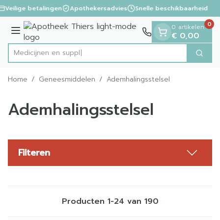
Dia 1 van 1
Ga naar de inhoud
Veilige betalingen
Apothekersadvies
Snelle beschikbaarheid
0
0 artikelen
Menu
€ 0,00
Zoek
Product, merk, categorie...
Home
/
Geneesmiddelen
/
Ademhalingsstelsel
Ademhalingsstelsel
Filteren
Producten
1
-
24
van
190