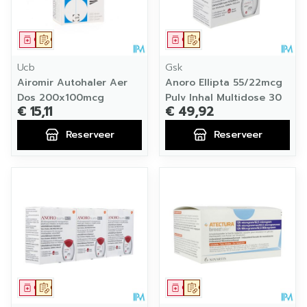
Geneesmiddel
Op voorschrift
Geneesmiddel
Op voorschrift
Ucb
Gsk
Airomir Autohaler Aer
Anoro Ellipta 55/22mcg
Dos 200x100mcg
Pulv Inhal Multidose 30
€ 15,11
€ 49,92
Reserveer
Reserveer
Geneesmiddel
Op voorschrift
Geneesmiddel
Op voorschrift