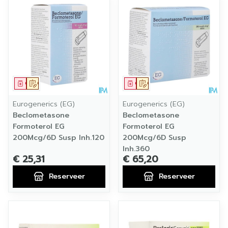
Geneesmiddel
Op voorschrift
Geneesmiddel
Op voorschrift
Eurogenerics (EG)
Eurogenerics (EG)
Beclometasone
Beclometasone
Formoterol EG
Formoterol EG
200Mcg/6D Susp Inh.120
200Mcg/6D Susp
Inh.360
€ 25,31
€ 65,20
Reserveer
Reserveer