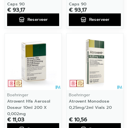
Caps 90
Caps 90
€ 93,17
€ 93,17
Reserveer
Reserveer
Geneesmiddel
Op voorschrift
Geneesmiddel
Op voorschrift
Boehringer
Boehringer
Atrovent Hfa Aerosol
Atrovent Monodose
Doseur 10ml 200 X
0,25mg/2ml Vials 20
0,002mg
€ 11,03
€ 10,56