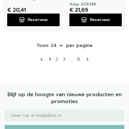
Amp 20X2Ml
€ 20,41
€ 21,69
Reserveer
Reserveer
Toon
per pagina
Pagina's
U lees momenteel pagina
Pagina
Pagina
Pagina
1
2
3
...
8
Blijf op de hoogte van nieuwe producten en
promoties
E-mail adres