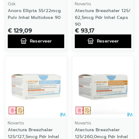
Gsk
Novartis
Anoro Ellipta 55/22mcg
Atectura Breezhaler 125/
Pulv Inhal Multidose 90
62,5mcg Pdr Inhal Caps
90
€ 129,09
€ 93,17
Reserveer
Reserveer
Geneesmiddel
Op voorschrift
Geneesmiddel
Op voorschrift
Novartis
Novartis
Atectura Breezhaler
Atectura Breezhaler
125/127,5mcg Pdr Inhal
125/260,0mcg Pdr Inhal