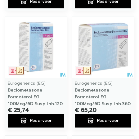
Reserveer
Reserveer
Geneesmiddel
Op voorschrift
Geneesmiddel
Op voorschrift
Eurogenerics (EG)
Eurogenerics (EG)
Beclometasone
Beclometasone
Formoterol EG
Formoterol EG
100Mcg/6D Susp Inh.120
100Mcg/6D Susp Inh.360
€ 25,74
€ 65,20
Reserveer
Reserveer