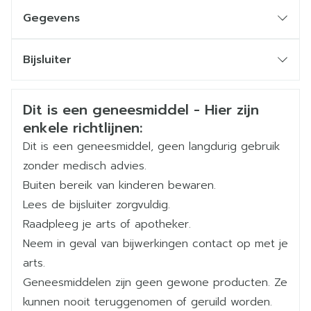
Gegevens
CNK
4237285
Bijsluiter
Overgevoeligheid
Organisaties
Nederlands
Novartis
Nederlands
Duits
Veiligheidsinformatie
Dit is een geneesmiddel - Hier zijn
Duits
Frans
Frans
Merken
Novartis
enkele richtlijnen:
Dit is een geneesmiddel, geen langdurig gebruik
Breedte
159 mm
zonder medisch advies.
Buiten bereik van kinderen bewaren.
Lengte
181 mm
Lees de bijsluiter zorgvuldig.
Paradoxale bronchospasmen
Raadpleeg je arts of apotheker.
Diepte
114 mm
Neem in geval van bijwerkingen contact op met je
arts.
indacaterol acetaat,
Actieve
Geneesmiddelen zijn geen gewone producten. Ze
Ingrediënten
mometason furoaat
kunnen nooit teruggenomen of geruild worden.