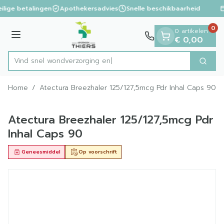
Dia 1 van 1
Ga naar de inhoud
ilige betalingen
Apothekersadvies
Snelle beschikbaarheid
0
0 artikelen
Menu
€ 0,00
Vind snel wondverz
Zoek
Product, merk, categorie...
Home
/
Atectura Breezhaler 125/127,5mcg Pdr Inhal Caps 90
Atectura Breezhaler 125/127,5mcg Pdr
Inhal Caps 90
Geneesmiddel
Op voorschrift