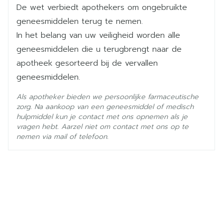
De wet verbiedt apothekers om ongebruikte
Cardiovasculaire effecten van bèta-agonisten
Kamertemperatuur (15°C -
Behoud
geneesmiddelen terug te nemen.
25°C)
In het belang van uw veiligheid worden alle
geneesmiddelen die u terugbrengt naar de
apotheek gesorteerd bij de vervallen
geneesmiddelen.
Als apotheker bieden we persoonlijke farmaceutische
zorg. Na aankoop van een geneesmiddel of medisch
hulpmiddel kun je contact met ons opnemen als je
vragen hebt. Aarzel niet om contact met ons op te
Vruchtbaarheid
nemen via mail of telefoon.