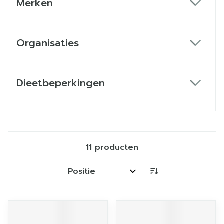
Merken
filter
Organisaties
filter
Dieetbeperkingen
filter
11
producten
Sorteer op: