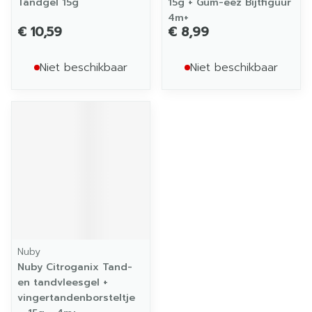
Tandgel 15g
15g + Gum-eez Bijtfiguur
4m+
€ 10,59
€ 8,99
Niet beschikbaar
Niet beschikbaar
Nuby
Nuby Citroganix Tand-
en tandvleesgel +
vingertandenborsteltje