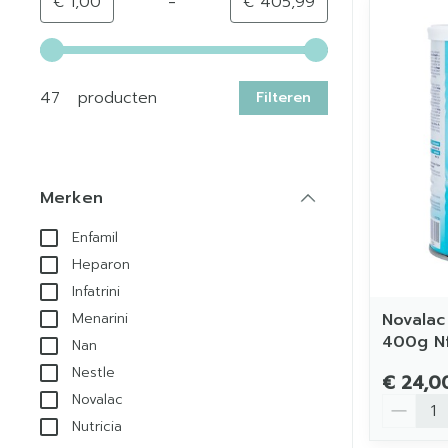
-
Minimumwaarde
Maximale waarde
€ 1,00
€ 405,99
Gebruik de pijltjestoetsen links en rechts om de min
47 producten
Filteren
Merken
filter
Enfamil
Heparon
Infatrini
Novalac
Menarini
400g N
Nan
Nestle
€ 24,0
Novalac
Aantal
Nutricia