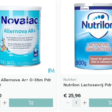
imale en maximale prijswaarden aan te passen.
 Allernova Ar+ 0-36m Pdr
Nutrilon
Nutrilon Lactosevrij Pd
f
0
€ 25,96
Aantal