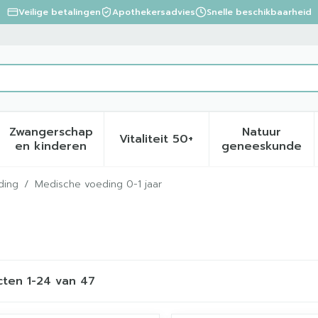
Veilige betalingen
Apothekersadvies
Snelle beschikbaarheid
Zwangerschap
Natuur
Vitaliteit 50+
eid, verzorging en hygiëne categorie
menu voor Dieet, voeding en vitamines categorie
Toon submenu voor Zwangerschap en kinder
Toon submenu voor Vitalite
Toon sub
en kinderen
geneeskunde
ding
/
Medische voeding 0-1 jaar
cten
1
-
24
van
47