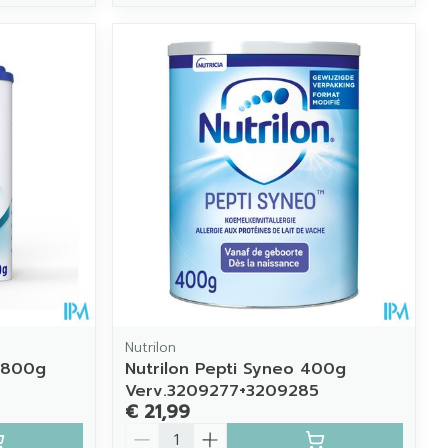
Nutrilon
k 800g
Nutrilon Pepti Syneo 400g
Verv.3209277+3209285
€ 21,99
Aantal