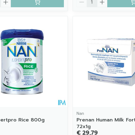
Nan
ertpro Rice 800g
Prenan Human Milk Fort
72x1g
€ 29,79