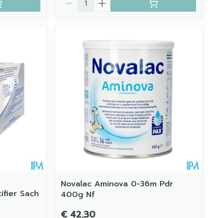
Novalac Aminova 0-36m Pdr
ifier Sach
400g Nf
€ 42,30