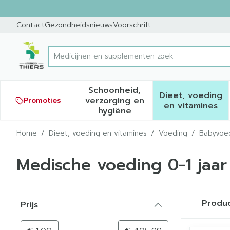
Ga naar de inhoud
Dia 1 van 1
Contact
Gezondheidsnieuws
Voorschrift
Product, merk, categorie...
Schoonheid,
Dieet, voeding
verzorging en
Promoties
Toon submenu voor Schoonh
Toon sub
en vitamines
hygiëne
Home
/
Dieet, voeding en vitamines
/
Voeding
/
Babyvoe
Medische voeding 0-1 jaar
Doorgaan naar productlijst
Produ
Prijs
filter