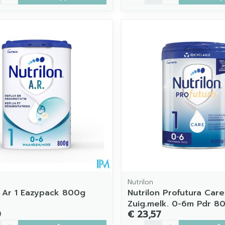
Nutrilon
n Ar 1 Eazypack 800g
Nutrilon Profutura Care
Zuig.melk. 0-6m Pdr 8
9
€ 23,57
Aantal