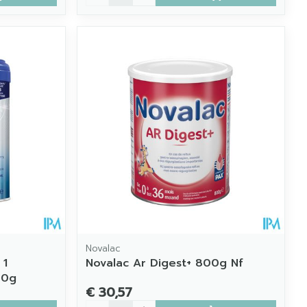
Novalac
 1
Novalac Ar Digest+ 800g Nf
00g
€ 30,57
Aantal