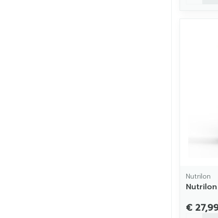
Nutrilon
Nutrilo
€ 27,9
Aantal