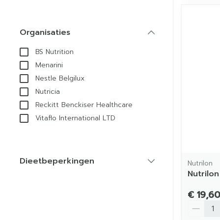
Organisaties
filter
BS Nutrition
Menarini
Nestle Belgilux
Nutricia
Reckitt Benckiser Healthcare
Vitaflo International LTD
Dieetbeperkingen
Nutrilon
filter
Nutrilon
€ 19,6
Aantal