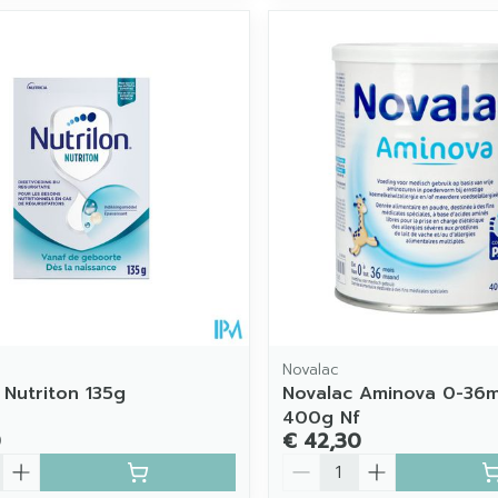
Novalac
 Nutriton 135g
Novalac Aminova 0-36m
400g Nf
0
€ 42,30
Aantal