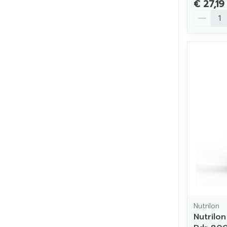
€ 27,19
Aantal
Nutrilon
Nutrilo