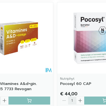
Nutriphyt
 Vitamines A&d+gin.
Pocosyl 60 CAP
15 7733 Revogan
€ 44,00
Aantal