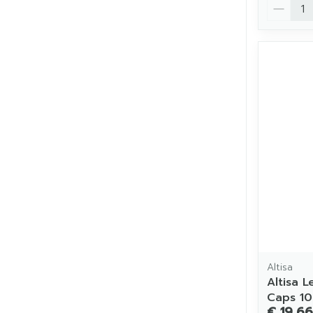
Aantal
Altisa
Altisa 
Caps 1
€ 19,66