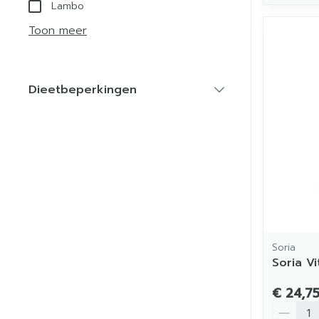
Lambo
Toon meer
Dieetbeperkingen
filter
Soria
Soria V
€ 24,7
Aantal