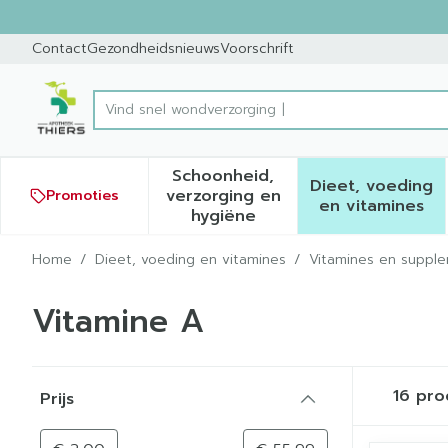
Ga naar de inhoud
Dia 1 van 1
Contact
Gezondheidsnieuws
Voorschrift
Product, merk, categorie...
Schoonheid,
Dieet, voeding
verzorging en
Promoties
Toon submenu voor Schoonh
Toon sub
en vitamines
hygiëne
Home
/
Dieet, voeding en vitamines
/
Vitamines en suppl
Vitamine A
Doorgaan naar productlijst
16
pro
Prijs
filter