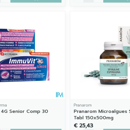
arma
Pranarom
 4G Senior Comp 30
Pranarom Microalgues S
Tabl 150x500mg
€ 25,43