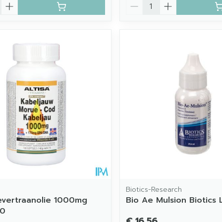
Aantal
Biotics-Research
Levertraanolie 1000mg
Bio Ae Mulsion Biotics 
00
€ 16,56