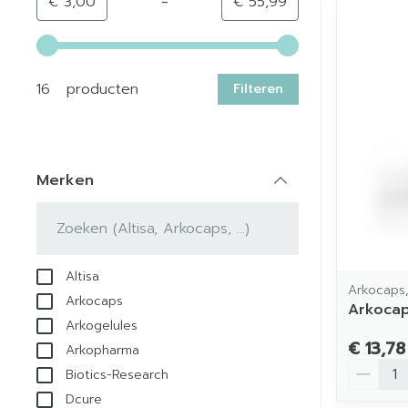
-
Minimumwaarde
Maximale waarde
€ 3,00
€ 55,99
Gebruik de pijltjestoetsen links en rechts om de min
16 producten
Filteren
Merken
filter
Altisa
Arkocaps,
Arkocaps
Arkocap
Arkogelules
€ 13,78
Arkopharma
Aantal
Biotics-Research
Dcure