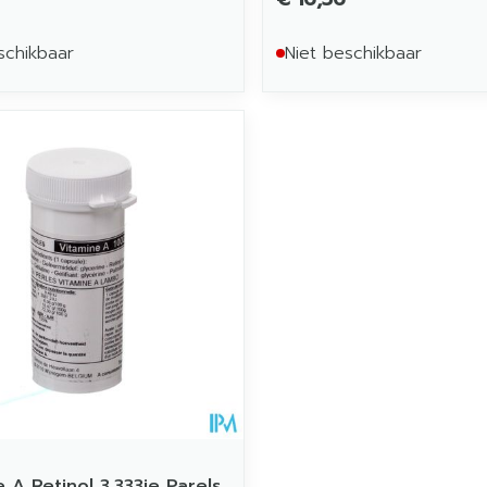
schikbaar
Niet beschikbaar
 A Retinol 3.333ie Parels