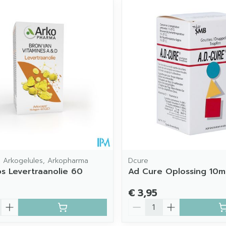
imale en maximale prijswaarden aan te passen.
 Arkogelules, Arkopharma
Dcure
s Levertraanolie 60
Ad Cure Oplossing 10m
€ 3,95
Aantal