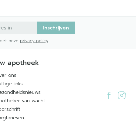
Inschrijven
d met onze
privacy policy
.
w apotheek
ver ons
ttige links
ezondheidsnieuws
potheker van wacht
oorschrift
orgtarieven