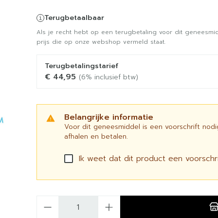
Terugbetaalbaar
Als je recht hebt op een terugbetaling voor dit geneesmid
prijs die op onze webshop vermeld staat.
Terugbetalingstarief
€ 44,95
(6% inclusief btw)
Belangrijke informatie
Voor dit geneesmiddel is een voorschrift nod
afhalen en betalen.
Ik weet dat dit product een voorschrif
Aantal