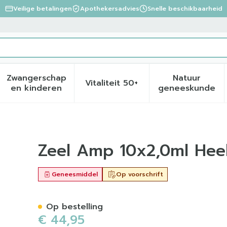
Veilige betalingen
Apothekersadvies
Snelle beschikbaarheid
Zwangerschap
Natuur
Vitaliteit 50+
eid, verzorging en hygiëne categorie
menu voor Dieet, voeding en vitamines categorie
Toon submenu voor Zwangerschap en kinder
Toon submenu voor Vitalite
Toon sub
en kinderen
geneeskunde
Zeel Amp 10x2,0ml Hee
Geneesmiddel
Op voorschrift
Op bestelling
€ 44,95