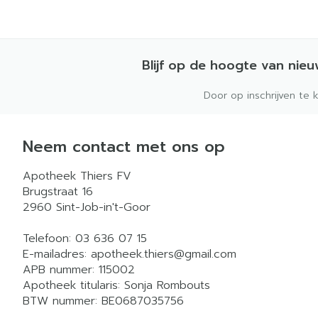
Blijf op de hoogte van nie
Door op inschrijven te 
Neem contact met ons op
Apotheek Thiers FV
Brugstraat 16
2960
Sint-Job-in't-Goor
Telefoon:
03 636 07 15
E-mailadres:
apotheek.thiers@
gmail.com
APB nummer:
115002
Apotheek titularis:
Sonja Rombouts
BTW nummer:
BE0687035756