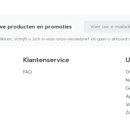
E-mail adres
uwe producten en promoties
klikken, schrijft u zich in voor onze nieuwsbrief en gaat u akkoor
Klantenservice
U
FAQ
O
Nu
G
A
V
Z