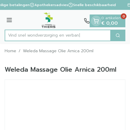
Dia 1 van 1
Ga naar de inhoud
ilige betalingen
Apothekersadvies
Snelle beschikbaarheid
0
0 artikelen
Menu
€ 0,00
Vind snel wondverzorging e
Zoek
Product, merk, categorie...
Home
/
Weleda Massage Olie Arnica 200ml
Weleda Massage Olie Arnica 200ml