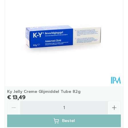
Hoeveelheid
200
Verpakking
Kamertemperatuur (15°C -
Behoud
25°C)
Ky Jelly Creme Glijmiddel Tube 82g
€ 13,49
Aantal
Bestel