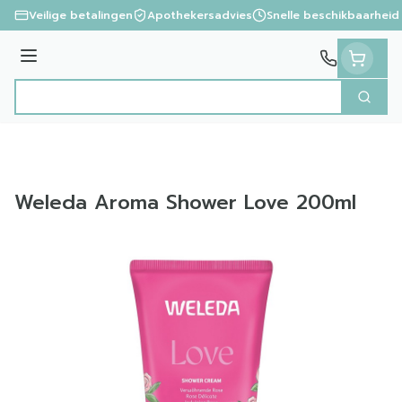
Ga naar de inhoud
Veilige betalingen
Apothekersadvies
Snelle beschikbaarheid
Menu
Zoek
Product, merk, categorie...
Weleda Aroma Shower Love 200ml