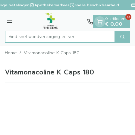
Dia 1 van 1
Ga naar de inhoud
lige betalingen
Apothekersadvies
Snelle beschikbaarheid
0
0 artikelen
Menu
€ 0,00
Vind snel wondverzorgi
Zoek
Product, merk, categorie...
Home
/
Vitamonacoline K Caps 180
Vitamonacoline K Caps 180