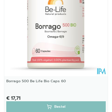
Glutenvrij, Lactosevrij,
Dieetbeperkingen
Vegan
Kamertemperatuur (15°C
Behoud
- 25°C)
Borrago 500 Be Life Bio Caps 60
€ 17,71
Bestel