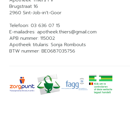
Apotheek Thiers FV
Brugstraat 16
2960
Sint-Job-in't-Goor
Telefoon:
03 636 07 15
E-mailadres:
apotheek.thiers@
gmail.com
APB nummer:
115002
Apotheek titularis:
Sonja Rombouts
BTW nummer:
BE0687035756