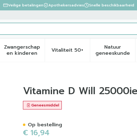
Veilige betalingen
Apothekersadvies
Snelle beschikbaarheid
Zwangerschap
Natuur
Vitaliteit 50+
eid, verzorging en hygiëne categorie
menu voor Dieet, voeding en vitamines categorie
Toon submenu voor Zwangerschap en kinder
Toon submenu voor Vitalite
Toon sub
en kinderen
geneeskunde
achte Caps 12
Vitamine D Will 25000i
Geneesmiddel
Op bestelling
€ 16,94