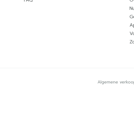
FAQ
O
Nu
G
A
V
Z
Algemene verkoo