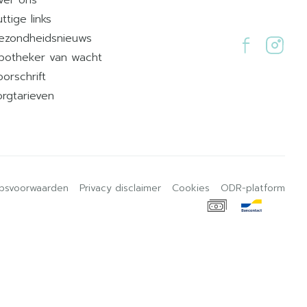
ver ons
ttige links
ezondheidsnieuws
potheker van wacht
oorschrift
orgtarieven
psvoorwaarden
Privacy disclaimer
Cookies
ODR-platform