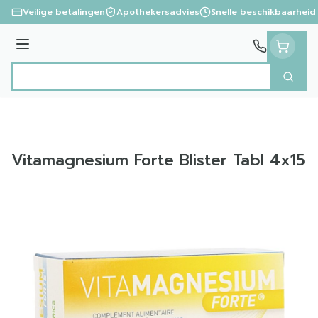
Ga naar de inhoud
Veilige betalingen
Apothekersadvies
Snelle beschikbaarheid
Menu
Zoek
Product, merk, categorie...
Vitamagnesium Forte Blister Tabl 4x15