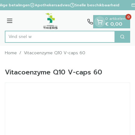
Dia 1 van 1
Ga naar de inhoud
ilige betalingen
Apothekersadvies
Snelle beschikbaarheid
0
0 artikelen
Menu
€ 0,00
Vind
Zoek
Product, merk, categorie...
Home
/
Vitacoenzyme Q10 V-caps 60
Vitacoenzyme Q10 V-caps 60