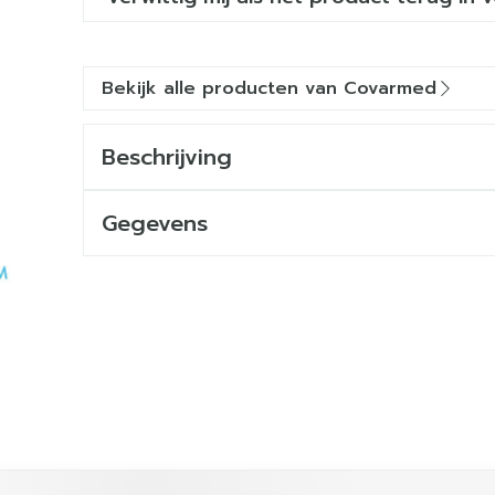
Bekijk alle producten van Covarmed
Beschrijving
Gegevens
ijk met de tabtoets. Je kunt de carrousel overslaan of dir