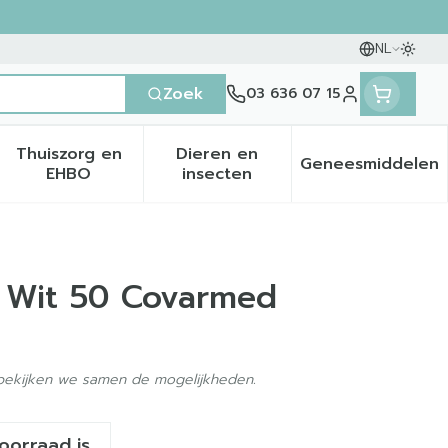
NL
Oversc
Talen
Zoek
03 636 07 15
Klant menu
Thuiszorg en
Dieren en
Geneesmiddelen
en categorie
it 50+ categorie
menu voor Natuur geneeskunde categorie
Toon submenu voor Thuiszorg en EHBO categ
Toon submenu voor Dieren 
Toon sub
EHBO
insecten
7 Wit 50 Covarmed
 bekijken we samen de mogelijkheden.
voorraad is