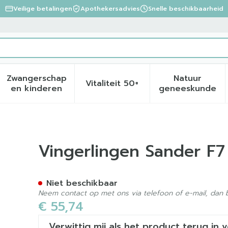
Veilige betalingen
Apothekersadvies
Snelle beschikbaarheid
Zwangerschap
Natuur
Vitaliteit 50+
eid, verzorging en hygiëne categorie
menu voor Dieet, voeding en vitamines categorie
Toon submenu voor Zwangerschap en kinder
Toon submenu voor Vitalite
Toon sub
en kinderen
geneeskunde
it 50 Covarmed
Vingerlingen Sander F
Niet beschikbaar
Neem contact op met ons via telefoon of e-mail, dan
€ 55,74
Verwittig mij als het product terug in 