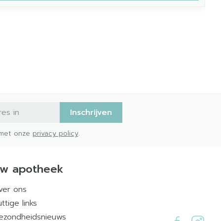
Inschrijven
d met onze
privacy policy
.
w apotheek
ver ons
ttige links
ezondheidsnieuws