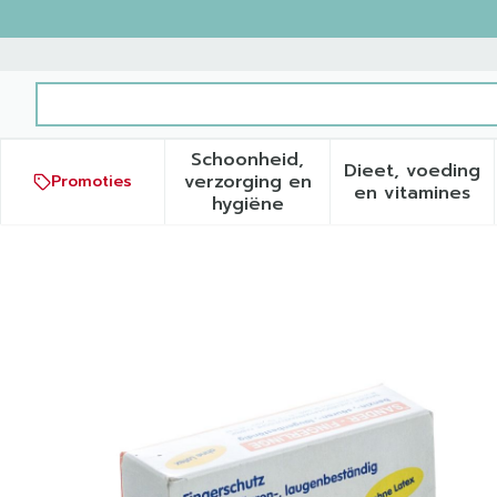
Ga naar de inhoud
Product, merk, categorie...
Schoonheid,
Dieet, voeding
verzorging en
Promoties
Toon submenu voor Schoonh
Toon sub
en vitamines
hygiëne
Vingerlingen Sander F7 W