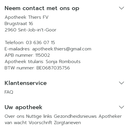
Neem contact met ons op
Apotheek Thiers FV
Brugstraat 16
2960
Sint-Job-in't-Goor
Telefoon:
03 636 07 15
E-mailadres:
apotheek.thiers@
gmail.com
APB nummer:
115002
Apotheek titularis:
Sonja Rombouts
BTW nummer:
BE0687035756
Klantenservice
FAQ
Uw apotheek
Over ons
Nuttige links
Gezondheidsnieuws
Apotheker
van wacht
Voorschrift
Zorgtarieven