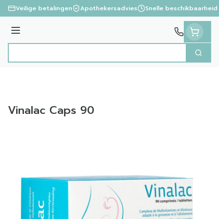
Ga naar de inhoud
Veilige betalingen
Apothekersadvies
Snelle beschikbaarheid
Menu
Zoek
Product, merk, categorie...
Vinalac Caps 90