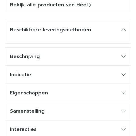
Bekijk alle producten van Heel
Beschikbare leveringsmethoden
Beschrijving
Indicatie
Eigenschappen
Vermindert significant frequentie, duur en
intensiteit van vertigo periodes
Samenstelling
Uitstekende tolerantie
Zonder bekende bijwerkingen of contra-indicaties
Geen sederend effect
Interacties
Geschikt voor langdurig gebruik