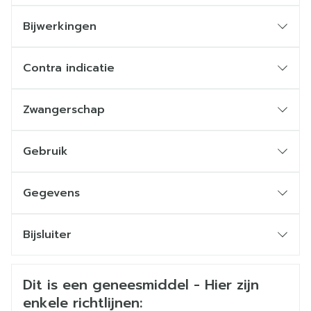
Geen bekende interacties met andere
geneesmiddelen
Bijwerkingen
Alternatief voor betahistine
Tot 50% terugbetaald met een BVAC-attest
Contra indicatie
Zwangerschap
Gebruik
Gegevens
CNK
0461210
Bijsluiter
Organisaties
Nederlands
Heel Belgium
Duits
Frans
Veiligheidsinformatie
Dit is een geneesmiddel - Hier zijn
Merken
Heel
enkele richtlijnen: