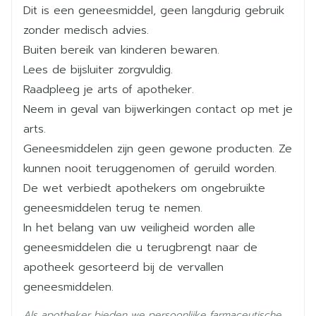
Dit is een geneesmiddel, geen langdurig gebruik
Breedte
55 mm
zonder medisch advies.
Buiten bereik van kinderen bewaren.
Lengte
90 mm
Lees de bijsluiter zorgvuldig.
Raadpleeg je arts of apotheker.
Diepte
55 mm
Neem in geval van bijwerkingen contact op met je
arts.
Actieve
geen actieve ingrediënten
Geneesmiddelen zijn geen gewone producten. Ze
Ingrediënten
kunnen nooit teruggenomen of geruild worden.
De wet verbiedt apothekers om ongebruikte
Kamertemperatuur (15°C -
Behoud
geneesmiddelen terug te nemen.
25°C)
In het belang van uw veiligheid worden alle
geneesmiddelen die u terugbrengt naar de
apotheek gesorteerd bij de vervallen
geneesmiddelen.
Als apotheker bieden we persoonlijke farmaceutische