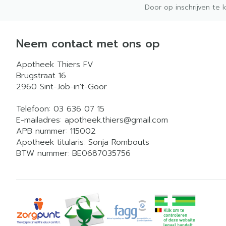
Door op inschrijven te 
Neem contact met ons op
Apotheek Thiers FV
Brugstraat 16
2960
Sint-Job-in't-Goor
Telefoon:
03 636 07 15
E-mailadres:
apotheek.thiers@
gmail.com
APB nummer:
115002
Apotheek titularis:
Sonja Rombouts
BTW nummer:
BE0687035756