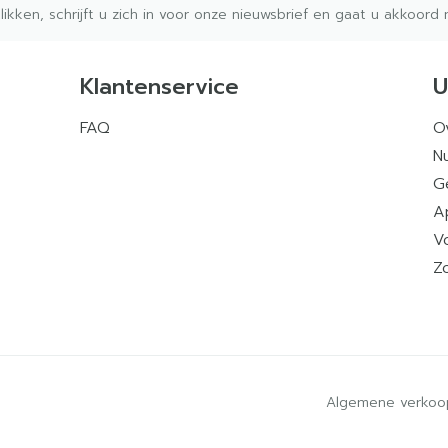
klikken, schrijft u zich in voor onze nieuwsbrief en gaat u akkoor
Klantenservice
U
FAQ
O
Nu
G
A
V
Z
Algemene verkoo