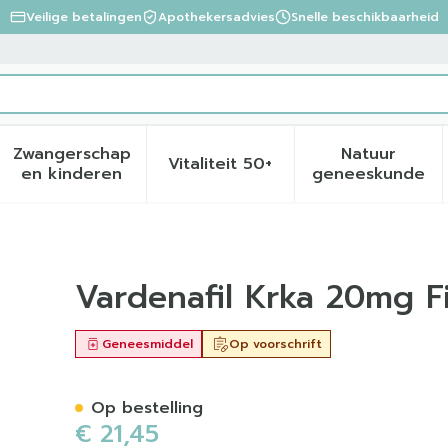
Veilige betalingen
Apothekersadvies
Snelle beschikbaarheid
Zwangerschap
Natuur
Vitaliteit 50+
eid, verzorging en hygiëne categorie
menu voor Dieet, voeding en vitamines categorie
Toon submenu voor Zwangerschap en kinder
Toon submenu voor Vitalite
Toon sub
en kinderen
geneeskunde
momh Tabl 4 X 20mg
Vardenafil Krka 20mg 
Geneesmiddel
Op voorschrift
Op bestelling
€ 21,45