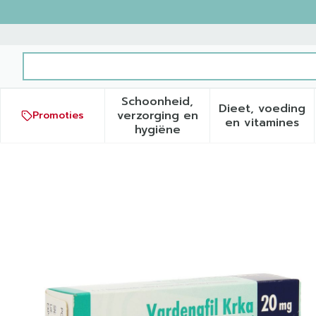
Ga naar de inhoud
Product, merk, categorie...
Schoonheid,
Dieet, voeding
verzorging en
Promoties
Toon submenu voor Schoonh
Toon sub
en vitamines
hygiëne
Vardenafil Krka 20mg Fil