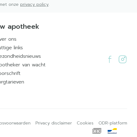
d met onze
privacy policy
.
w apotheek
ver ons
ttige links
ezondheidsnieuws
potheker van wacht
oorschrift
orgtarieven
psvoorwaarden
Privacy disclaimer
Cookies
ODR-platform