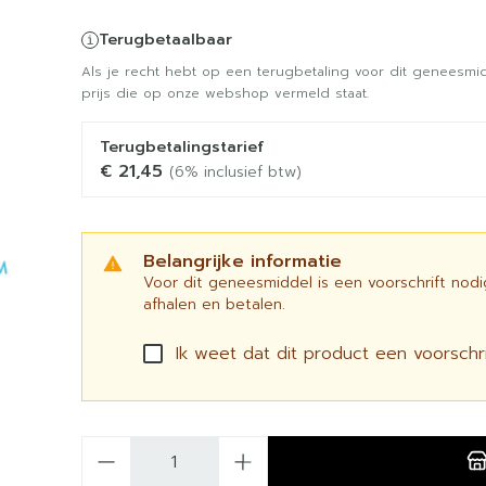
Terugbetaalbaar
Als je recht hebt op een terugbetaling voor dit geneesmid
prijs die op onze webshop vermeld staat.
Terugbetalingstarief
€ 21,45
(6% inclusief btw)
Belangrijke informatie
Voor dit geneesmiddel is een voorschrift nod
afhalen en betalen.
Ik weet dat dit product een voorschrif
Aantal