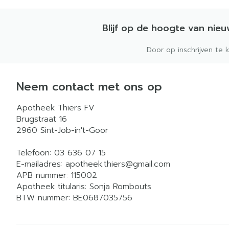
Blijf op de hoogte van nie
Door op inschrijven te 
Neem contact met ons op
Apotheek Thiers FV
Brugstraat 16
2960
Sint-Job-in't-Goor
Telefoon:
03 636 07 15
E-mailadres:
apotheek.thiers@
gmail.com
APB nummer:
115002
Apotheek titularis:
Sonja Rombouts
BTW nummer:
BE0687035756