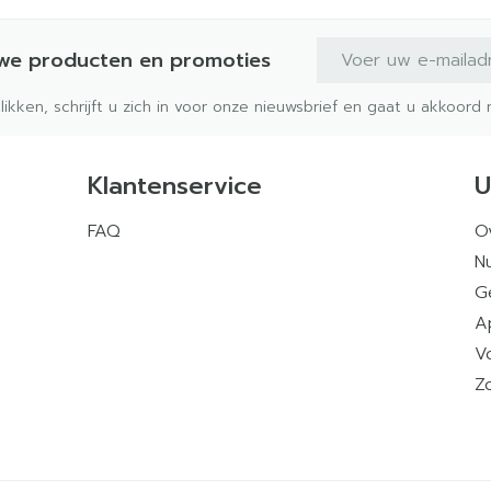
E-mail adres
uwe producten en promoties
klikken, schrijft u zich in voor onze nieuwsbrief en gaat u akkoor
Klantenservice
U
FAQ
O
Nu
G
A
V
Z