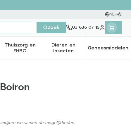
NL
Oversc
Talen
Zoek
03 636 07 15
Klant menu
Thuiszorg en
Dieren en
Geneesmiddelen
en categorie
it 50+ categorie
menu voor Natuur geneeskunde categorie
Toon submenu voor Thuiszorg en EHBO categ
Toon submenu voor Dieren 
Toon sub
EHBO
insecten
 Boiron
 bekijken we samen de mogelijkheden.