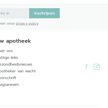
Inschrijven
d met onze
privacy policy
.
w apotheek
ver ons
ttige links
ezondheidsnieuws
potheker van wacht
oorschrift
orgtarieven