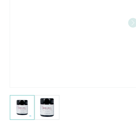
View larger image
View larger image