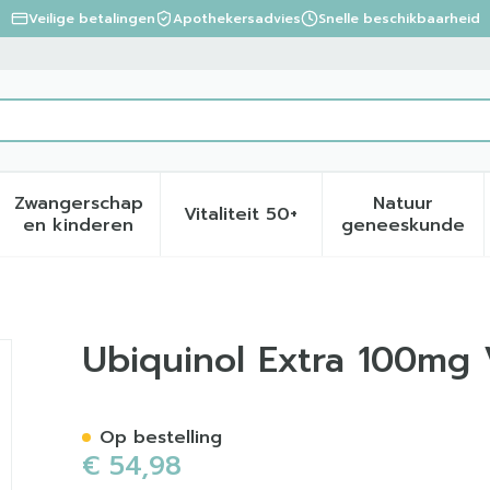
Veilige betalingen
Apothekersadvies
Snelle beschikbaarheid
Zwangerschap
Natuur
Vitaliteit 50+
eid, verzorging en hygiëne categorie
menu voor Dieet, voeding en vitamines categorie
Toon submenu voor Zwangerschap en kinder
Toon submenu voor Vitalite
Toon sub
en kinderen
geneeskunde
caps 30
Ubiquinol Extra 100mg 
Op bestelling
€ 54,98