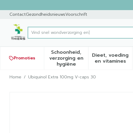
Ga naar de inhoud
Dia 1 van 1
Contact
Gezondheidsnieuws
Voorschrift
V
Product, merk, categorie...
Schoonheid,
Dieet, voeding
verzorging en
Promoties
Toon submenu voor Schoonh
Toon sub
en vitamines
hygiëne
Home
/
Ubiquinol Extra 100mg V-caps 30
Ubiquinol Extra 100mg V-