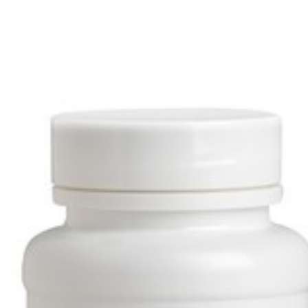
Lengte
110 mm
Diepte
30 mm
Dieetbeperkingen
Glutenvrij, Koosjer, Vege
Behoud
Kamertemperatuur (15°C