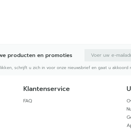
E-mail adres
uwe producten en promoties
klikken, schrijft u zich in voor onze nieuwsbrief en gaat u akkoor
Klantenservice
U
FAQ
O
Nu
G
A