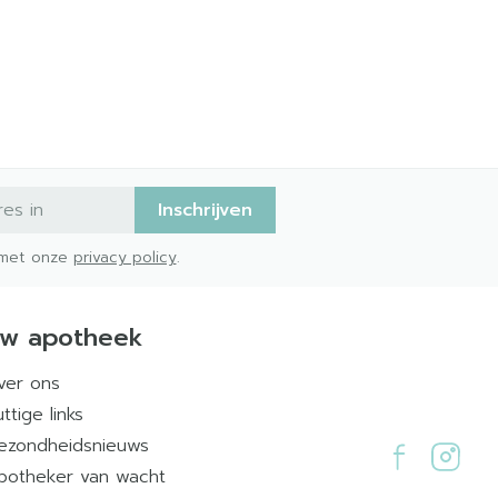
Inschrijven
d met onze
privacy policy
.
w apotheek
ver ons
ttige links
ezondheidsnieuws
potheker van wacht