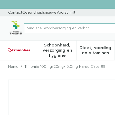
Ga naar de inhoud
Dia 1 van 1
Contact
Gezondheidsnieuws
Voorschrift
Vind snel wo
Product, merk, categorie...
Schoonheid,
Dieet, voeding
verzorging en
Promoties
Toon submenu voor Schoonh
Toon sub
en vitamines
hygiëne
Home
/
Trinomia 100mg/20mg/ 5,0mg Harde Caps 98
Trinomia 100mg/20mg/ 5,