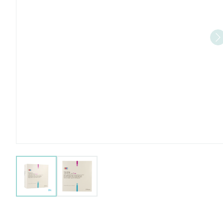
View larger image
View larger image