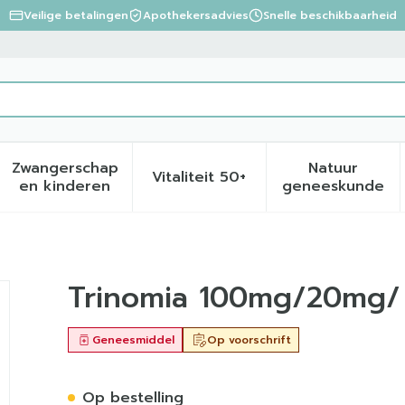
Veilige betalingen
Apothekersadvies
Snelle beschikbaarheid
Zwangerschap
Natuur
Vitaliteit 50+
eid, verzorging en hygiëne categorie
menu voor Dieet, voeding en vitamines categorie
Toon submenu voor Zwangerschap en kinder
Toon submenu voor Vitalite
Toon sub
en kinderen
geneeskunde
0mg Harde Caps 98
Trinomia 100mg/20mg/
Geneesmiddel
Op voorschrift
Op bestelling