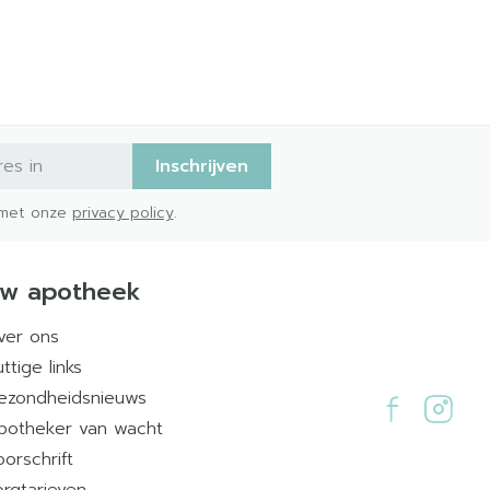
Inschrijven
d met onze
privacy policy
.
w apotheek
ver ons
ttige links
ezondheidsnieuws
potheker van wacht
oorschrift
orgtarieven