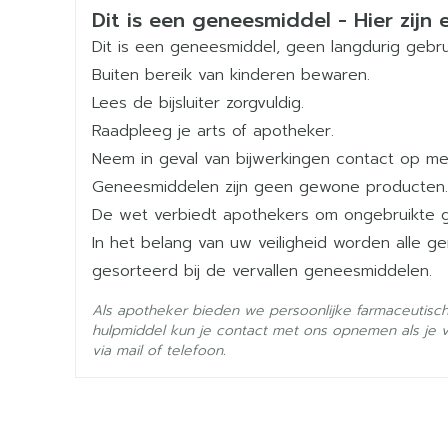
darmkanaal, het hart en de bloedvaten gemeld,
Veiligheidsinformatie
Dit is een geneesmiddel - Hier zijn e
ziektesymptomen kunnen optreden: lage bloeddr
Merken
Therabel
Dit is een geneesmiddel, geen langdurig gebru
neusverstopping, allergische shock, zwelling 
Ernstige bloedingen, zoals een hersenbloeding,
Buiten bereik van kinderen bewaren.
Breedte
152 mm
patiënten die een ongecontroleerd hoge bloe
Lees de bijsluiter zorgvuldig.
(anticoagulantia) behandeld worden. Dit kan le
Raadpleeg je arts of apotheker.
Spierpijn, gevoeligheid van de spieren, spierz
Lengte
155 mm
Neem in geval van bijwerkingen contact op met
verkleuring van de urine. Indien u spierzwakte,
de urine ondervindt en u zich tegelijkertijd o
Geneesmiddelen zijn geen gewone producten.
Diepte
73 mm
kan dit worden veroorzaakt door abnormale spi
De wet verbiedt apothekers om ongebruikte 
leiden tot nierproblemen. In zeer zeldzame gev
In het belang van uw veiligheid worden alle 
In zeldzame gevallen zijn overgevoeligheidsrea
Hoeveelheid
98
gesorteerd bij de vervallen geneesmiddelen.
zwelling van gezicht, tong en keel met slik- o
Verpakking
huiduitslag.
Als apotheker bieden we persoonlijke farmaceutisc
Ernstige ziekte met ernstige afschilfering en 
Actieve
hulpmiddel kun je contact met ons opnemen als je 
ogen, geslachtsdelen en koorts. Huiduitslag 
acetylsalicylzuur, atorvas
Ingrediënten
via mail of telefoon.
voetzolen met mogelijke blaarvorming.
Behoud
Kamertemperatuur (15°C 