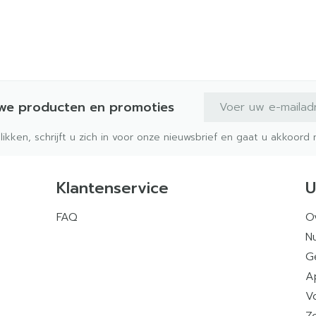
E-mail adres
uwe producten en promoties
klikken, schrijft u zich in voor onze nieuwsbrief en gaat u akkoor
Klantenservice
U
FAQ
O
Nu
G
A
V
Z