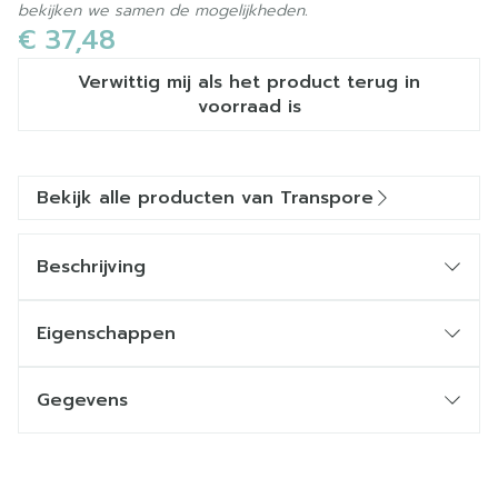
bekijken we samen de mogelijkheden.
€ 37,48
Verwittig mij als het product terug in
voorraad is
Bekijk alle producten van Transpore
Beschrijving
Eigenschappen
De 3M™ Transpore™ pleister is doorschijnend en
in de twee richtingen heel gemakkelijk af te
Gegevens
snijden
CNK
0447177
Door de oorspronkelijke kleefbaarheid,
weerstand en elasticiteit garandeert hij een