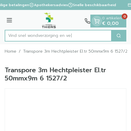
Dia 1 van 1
Ga naar de inhoud
ilige betalingen
Apothekersadvies
Snelle beschikbaarheid
0
0 artikelen
Menu
€ 0,00
Vind snel wondverzorgi
Zoek
Product, merk, categorie...
Home
/
Transpore 3m Hechtpleister El.tr 50mmx9m 6 1527/2
Transpore 3m Hechtpleister El.tr
50mmx9m 6 1527/2