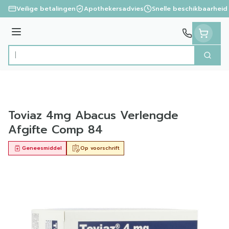
Ga naar de inhoud
Veilige betalingen
Apothekersadvies
Snelle beschikbaarheid
Menu
Zoek
Product, merk, categorie...
Toviaz 4mg Abacus Verlengde
Afgifte Comp 84
Geneesmiddel
Op voorschrift