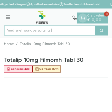
Dia 1 van 1
Ga naar de inhoud
ilige betalingen
Apothekersadvies
Snelle beschikbaarheid
0
0 artikelen
Menu
€ 0,00
Vind snel wondve
Zoek
Product, merk, categorie...
Home
/
Totalip 10mg Filmomh Tabl 30
Totalip 10mg Filmomh Tabl 30
Geneesmiddel
Op voorschrift