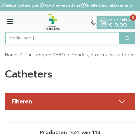
Dia 1 van 1
Ga naar de inhoud
Veilige betalingen
Apothekersadvies
Snelle beschikbaarheid
0
0 artikelen
Menu
€ 0,00
Zoek
Product, merk, categorie...
Home
/
Thuiszorg en EHBO
/
Sondes, baxters en catheters
Catheters
Filteren
Producten
1
-
24
van
143