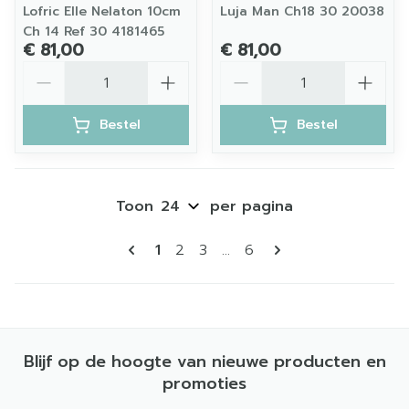
Lofric Elle Nelaton 10cm
Luja Man Ch18 30 20038
Ch 14 Ref 30 4181465
€ 81,00
€ 81,00
Aantal
Aantal
Bestel
Bestel
Toon
per pagina
Pagina's
U lees momenteel pagina
Pagina
Pagina
Pagina
1
2
3
...
6
Blijf op de hoogte van nieuwe producten en
promoties