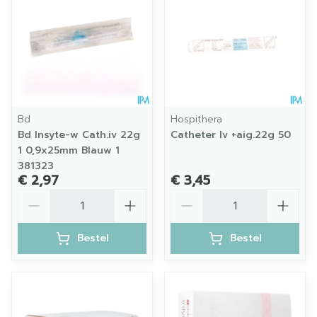
Bd
Hospithera
Bd Insyte-w Cath.iv 22g
Catheter Iv +aig.22g 50
1 0,9x25mm Blauw 1
381323
€ 2,97
€ 3,45
Aantal
Aantal
Bestel
Bestel