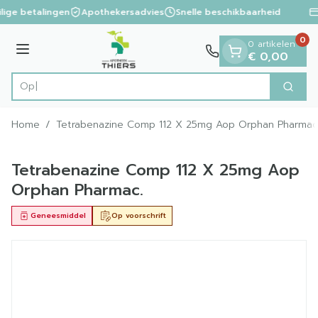
Dia 1 van 1
Ga naar de inhoud
lige betalingen
Apothekersadvies
Snelle beschikbaarheid
0
0 artikelen
Menu
€ 0,00
Op zoek
Zoek
Product, merk, categorie...
Home
/
Tetrabenazine Comp 112 X 25mg Aop Orphan Pharmac
Tetrabenazine Comp 112 X 25mg Aop
Orphan Pharmac.
Geneesmiddel
Op voorschrift