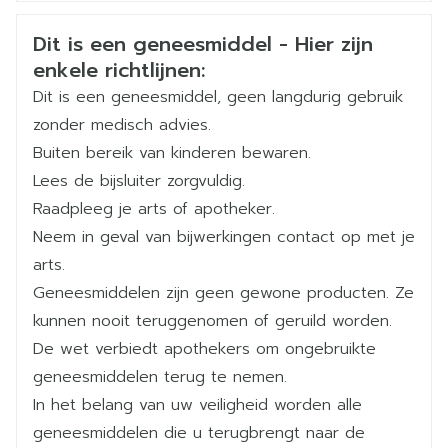
Organisaties
Nederlands
Pharmanovia Benelux bv
Duits
Frans
Dagelijkse maximumdosis: 200 mg
Veiligheidsinformatie
Als er na zeven dagen bij de maximale dosering
Dit is een geneesmiddel - Hier zijn
Merken
Pharmanovia
enkele richtlijnen:
geen verbetering gezien wordt, is het
onwaarschijnlijk dat het voortzetten van de
Dit is een geneesmiddel, geen langdurig gebruik
Breedte
48 mm
behandeling zinvol is
zonder medisch advies.
Buiten bereik van kinderen bewaren.
Lengte
87 mm
Lees de bijsluiter zorgvuldig.
Raadpleeg je arts of apotheker.
Diepte
45 mm
Neem in geval van bijwerkingen contact op met je
arts.
Hoeveelheid
112
Geneesmiddelen zijn geen gewone producten. Ze
Verpakking
kunnen nooit teruggenomen of geruild worden.
De wet verbiedt apothekers om ongebruikte
Actieve
tetrabenazine
Ingrediënten
geneesmiddelen terug te nemen.
In het belang van uw veiligheid worden alle
Kamertemperatuur (15°C -
geneesmiddelen die u terugbrengt naar de
Behoud