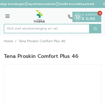
Dia 1 van 1
Ga naar de inhoud
ilige betalingen
Apothekersadvies
Snelle beschikbaarheid
0
0 artikelen
Menu
€ 0,00
Vind snel wondverzorg
Zoek
Product, merk, categorie...
Home
/
Tena Proskin Comfort Plus 46
Tena Proskin Comfort Plus 46