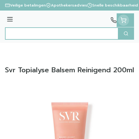
Ga naar de inhoud
Veilige betalingen
Apothekersadvies
Snelle beschikbaarheid
Menu
Zoek
Product, merk, categorie...
Svr Topialyse Balsem Reinigend 200ml