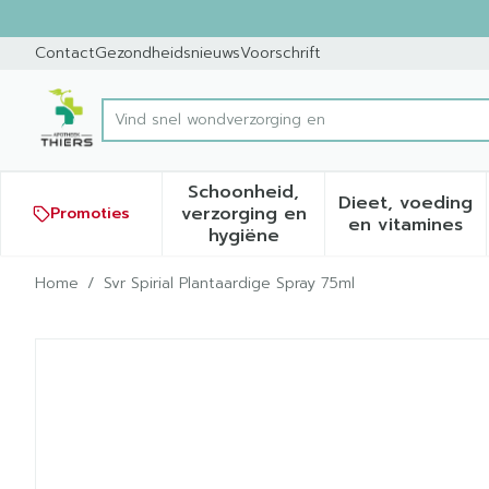
Ga naar de inhoud
Dia 1 van 1
Contact
Gezondheidsnieuws
Voorschrift
Vin
Product, merk, categorie...
Schoonheid,
Dieet, voeding
verzorging en
Promoties
Toon submenu voor Schoonh
Toon sub
en vitamines
hygiëne
Home
/
Svr Spirial Plantaardige Spray 75ml
Svr Spirial Plantaardige S