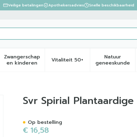
Veilige betalingen
Apothekersadvies
Snelle beschikbaarheid
Zwangerschap
Natuur
Vitaliteit 50+
eid, verzorging en hygiëne categorie
menu voor Dieet, voeding en vitamines categorie
Toon submenu voor Zwangerschap en kinder
Toon submenu voor Vitalite
Toon sub
en kinderen
geneeskunde
pray 75ml
Svr Spirial Plantaardige
Op bestelling
€ 16,58