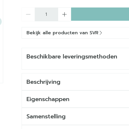
Aantal
Bekijk alle producten van SVR
Beschikbare leveringsmethoden
Beschrijving
Eigenschappen
Alle huidtypes, inclusief gevoelige, beschadi
transpiratie. Handen, voeten of oksels.
Samenstelling
Geschikt voor zwangere vrouwen en vrouwen 