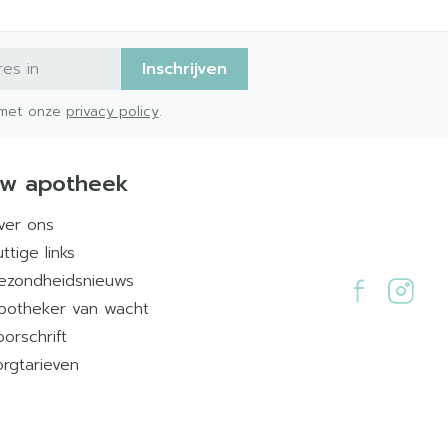
Inschrijven
d met onze
privacy policy
.
w apotheek
ver ons
ttige links
ezondheidsnieuws
potheker van wacht
oorschrift
orgtarieven