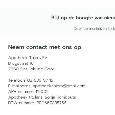
Blijf op de hoogte van nie
Door op inschrijven te 
Neem contact met ons op
Apotheek Thiers FV
Brugstraat 16
2960
Sint-Job-in't-Goor
Telefoon:
03 636 07 15
E-mailadres:
apotheek.thiers@
gmail.com
APB nummer:
115002
Apotheek titularis:
Sonja Rombouts
BTW nummer:
BE0687035756