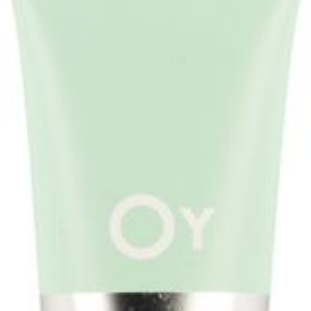
75
Verpakking
Behoud
Kamertemperatuur (15°C 