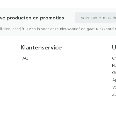
E-mail adres
uwe producten en promoties
klikken, schrijft u zich in voor onze nieuwsbrief en gaat u akkoor
Klantenservice
U
FAQ
O
Nu
G
A
V
Z