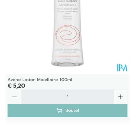
Verpakking
Kamertemperatuur (15°C -
Behoud
25°C)
Avene Lotion Micellaire 100ml
€ 5,20
Aantal
Bestel