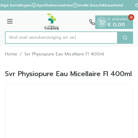
Dia 1 van 1
Ga naar de inhoud
ilige betalingen
Apothekersadvies
Snelle beschikbaarheid
0
0 artikelen
Menu
€ 0,00
Vind snel wondverzorgi
Zoek
Product, merk, categorie...
Home
/
Svr Physiopure Eau Micellaire Fl 400ml
Svr Physiopure Eau Micellaire Fl 400ml