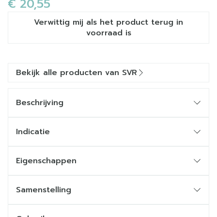
€ 20,55
Verwittig mij als het product terug in
voorraad is
Bekijk alle producten van SVR
Beschrijving
Indicatie
Oxygenderend magnesium
Eigenschappen
Een exclusief hydraterend complex
Samenstelling