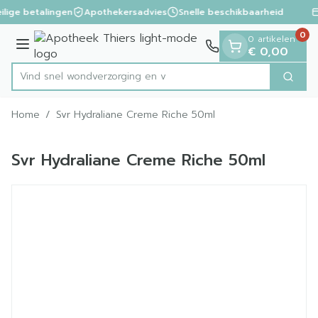
Dia 1 van 1
Ga naar de inhoud
ilige betalingen
Apothekersadvies
Snelle beschikbaarheid
0
0 artikelen
Menu
€ 0,00
Vind snel wondverzorg
Zoek
Product, merk, categorie...
Home
/
Svr Hydraliane Creme Riche 50ml
Svr Hydraliane Creme Riche 50ml