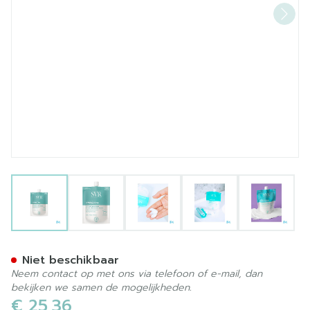
View larger image
View larger image
View larger image
View larger image
View la
Svr Hydraliane Creme Rich
Niet beschikbaar
Neem contact op met ons via telefoon of e-mail, dan
bekijken we samen de mogelijkheden.
€ 25,36