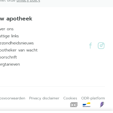
d met onze
privacy policy
.
w apotheek
ver ons
ttige links
ezondheidsnieuws
potheker van wacht
oorschrift
orgtarieven
psvoorwaarden
Privacy disclaimer
Cookies
ODR-platform