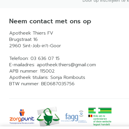
Door op inschrijven te 
Neem contact met ons op
Apotheek Thiers FV
Brugstraat 16
2960
Sint-Job-in't-Goor
Telefoon:
03 636 07 15
E-mailadres:
apotheek.thiers@
gmail.com
APB nummer:
115002
Apotheek titularis:
Sonja Rombouts
BTW nummer:
BE0687035756