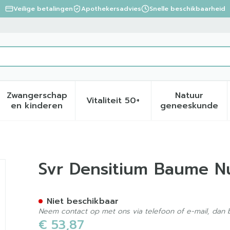
Veilige betalingen
Apothekersadvies
Snelle beschikbaarheid
Zwangerschap
Natuur
Vitaliteit 50+
eid, verzorging en hygiëne categorie
menu voor Dieet, voeding en vitamines categorie
Toon submenu voor Zwangerschap en kinder
Toon submenu voor Vitalite
Toon sub
en kinderen
geneeskunde
 50ml
Svr Densitium Baume N
Niet beschikbaar
Neem contact op met ons via telefoon of e-mail, dan
€ 53,87