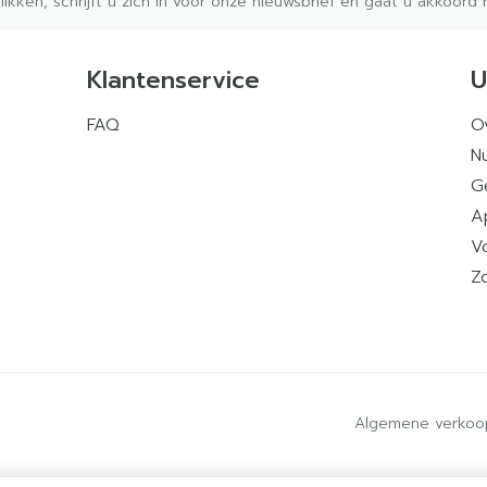
klikken, schrijft u zich in voor onze nieuwsbrief en gaat u akkoor
Klantenservice
U
FAQ
O
Nu
G
A
V
Z
Algemene verkoo