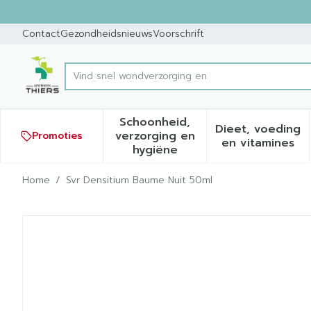
Ga naar de inhoud
Dia 1 van 1
Contact
Gezondheidsnieuws
Voorschrift
V
Product, merk, categorie...
Schoonheid,
Dieet, voeding
verzorging en
Promoties
Toon submenu voor Schoonh
Toon sub
en vitamines
hygiëne
Home
/
Svr Densitium Baume Nuit 50ml
Svr Densitium Baume Nuit