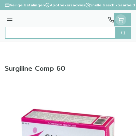
Ga naar de inhoud
Veilige betalingen
Apothekersadvies
Snelle beschikbaarheid
Menu
Zoek
Product, merk, categorie...
Surgiline Comp 60