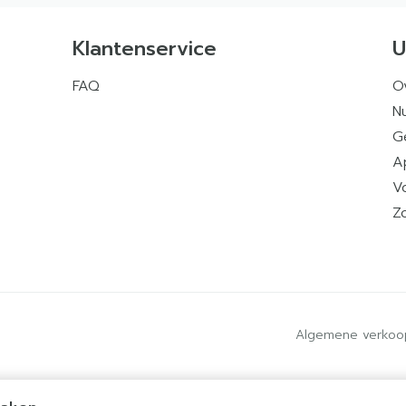
Klantenservice
U
FAQ
O
Nu
G
A
V
Z
Algemene verkoo