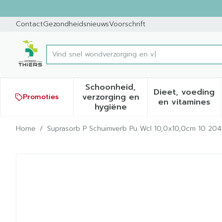
Ga naar de inhoud
Dia 1 van 1
Contact
Gezondheidsnieuws
Voorschrift
Vi
Product, merk, categorie...
Schoonheid,
Dieet, voeding
verzorging en
Promoties
Toon submenu voor Schoonh
Toon sub
en vitamines
hygiëne
Home
/
Suprasorb P Schuimverb Pu Wcl 10,0x10,0cm 10 204
Suprasorb P Schuimverb P