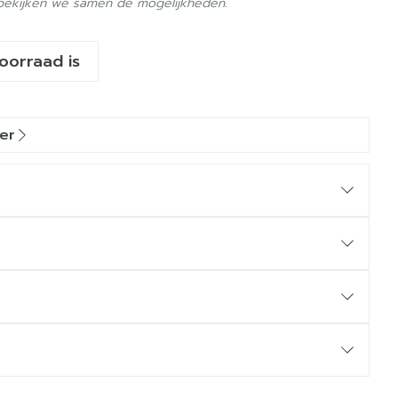
 bekijken we samen de mogelijkheden.
voorraad is
er