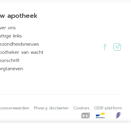
w apotheek
ver ons
ttige links
ezondheidsnieuws
potheker van wacht
oorschrift
orgtarieven
psvoorwaarden
Privacy disclaimer
Cookies
ODR-platform