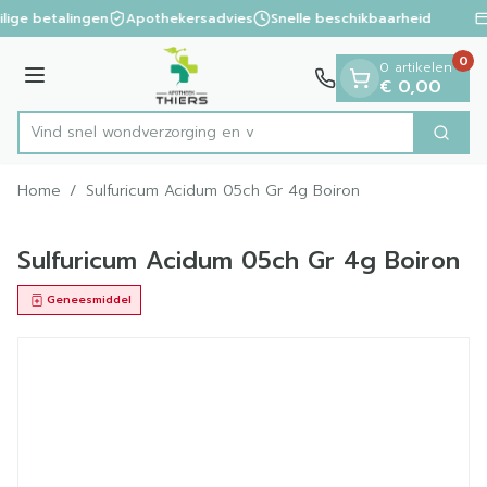
Dia 1 van 1
Ga naar de inhoud
ilige betalingen
Apothekersadvies
Snelle beschikbaarheid
0
0 artikelen
Menu
€ 0,00
Vind snel wondverzorg
Zoek
Product, merk, categorie...
Home
/
Sulfuricum Acidum 05ch Gr 4g Boiron
Sulfuricum Acidum 05ch Gr 4g Boiron
Geneesmiddel