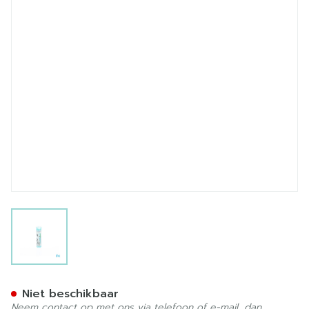
View larger image
Sulfuricum Acidum 05ch Gr
Niet beschikbaar
Neem contact op met ons via telefoon of e-mail, dan