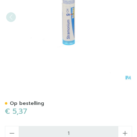
Stramonium 9ch Gr 4g Boir
Op bestelling
€ 5,37
Aantal