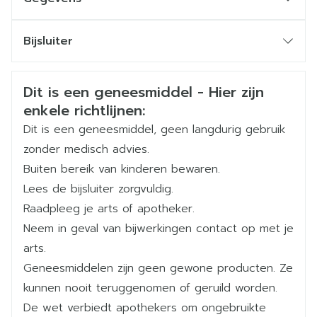
Min. 50 mg en max. 200 mg
CNK
3123429
De aanbevolen maximale dosisfrequentie is
Bijsluiter
eenmaal daags.
Organisaties
Nederlands
Menarini
Nederlands
Duits
Ongeveer 15 tot 30 minuten vóór de seksuele
Borstvoeding
Veiligheidsinformatie
Dit is een geneesmiddel - Hier zijn
Duits
Frans
Frans
Merken
Menarini
activiteit in te nemen.
enkele richtlijnen:
Als het geneesmiddel wordt ingenomen met
Dit is een geneesmiddel, geen langdurig gebruik
Vruchtbaarheid
Breedte
53 mm
voedsel, kan het langer duren voordat het werkt
Geneesmiddelen die de systemische bloeddruk
zonder medisch advies.
doen dalen
dan wanneer het middel in nuchtere toestand
Buiten bereik van kinderen bewaren.
Lengte
85 mm
wordt ingenome
Lees de bijsluiter zorgvuldig.
Seksuele stimulatie is nodig om een reactie op de
Raadpleeg je arts of apotheker.
Diepte
38 mm
behandeling te krijgen
Neem in geval van bijwerkingen contact op met je
arts.
Hoeveelheid
12
Geneesmiddelen zijn geen gewone producten. Ze
Verpakking
kunnen nooit teruggenomen of geruild worden.
De wet verbiedt apothekers om ongebruikte
Actieve