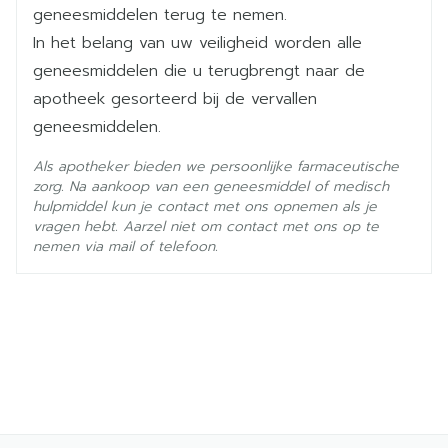
avanafil
Ingrediënten
geneesmiddelen terug te nemen.
In het belang van uw veiligheid worden alle
Kamertemperatuur (15°C -
geneesmiddelen die u terugbrengt naar de
Behoud
25°C)
apotheek gesorteerd bij de vervallen
geneesmiddelen.
Als apotheker bieden we persoonlijke farmaceutische
zorg. Na aankoop van een geneesmiddel of medisch
hulpmiddel kun je contact met ons opnemen als je
vragen hebt. Aarzel niet om contact met ons op te
nemen via mail of telefoon.
Alfablokkers