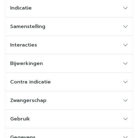
Indicatie
Samenstelling
Interacties
Risico op farmacodynamische interacties met
avanafil
Bijwerkingen
Nitraten
Contra indicatie
Zwangerschap
Zwangerschap
Gebruik
Aanbevolen dosis: 100 mg
Gegevens