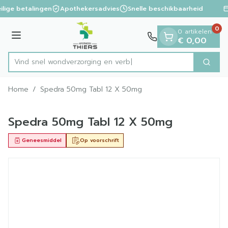
Dia 1 van 1
Ga naar de inhoud
ilige betalingen
Apothekersadvies
Snelle beschikbaarheid
0
0 artikelen
Menu
€ 0,00
Vind snel wondverzorgin
Zoek
Product, merk, categorie...
Home
/
Spedra 50mg Tabl 12 X 50mg
Spedra 50mg Tabl 12 X 50mg
Geneesmiddel
Op voorschrift