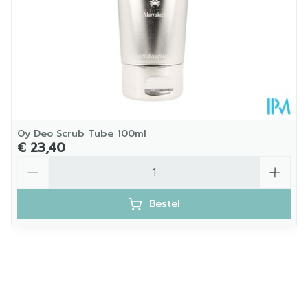
Behoud
25°C)
Oy Deo Scrub Tube 100ml
€ 23,40
Aantal
Bestel