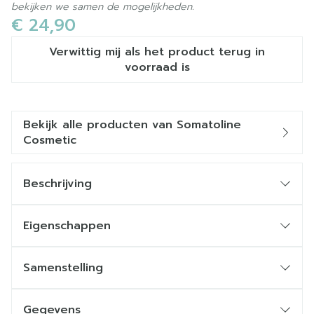
bekijken we samen de mogelijkheden.
€ 24,90
Verwittig mij als het product terug in
voorraad is
Bekijk alle producten van Somatoline
Cosmetic
Beschrijving
Eigenschappen
Samenstelling
VOORDELEN
Gegevens
Vernieuwt en verheldert de huid, zelfs de