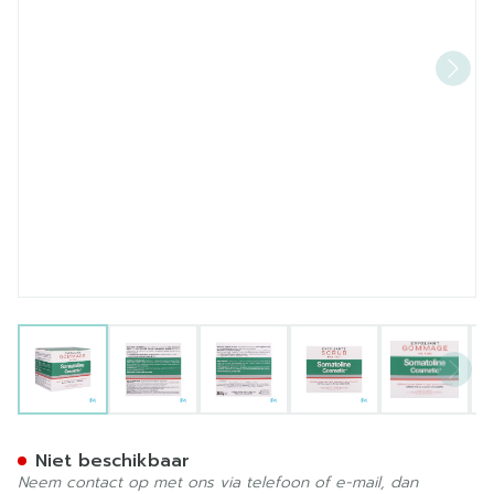
View larger image
View larger image
View larger image
View larger image
View la
Somatoline Cosm. Exfoliere
Niet beschikbaar
Neem contact op met ons via telefoon of e-mail, dan