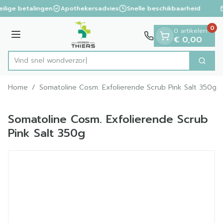
Dia 1 van 1
Ga naar de inhoud
eilige betalingen
Apothekersadvies
Snelle beschikbaarheid
0
0 artikelen
Menu
€ 0,00
Vind snel wo
Zoek
Product, merk, categorie...
Home
/
Somatoline Cosm. Exfolierende Scrub Pink Salt 350g
Somatoline Cosm. Exfolierende Scrub
Pink Salt 350g