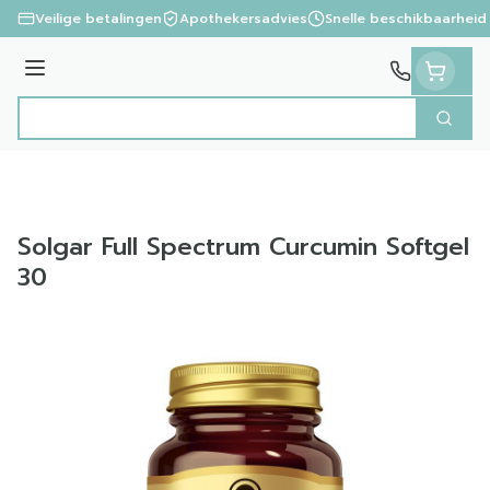
Ga naar de inhoud
Veilige betalingen
Apothekersadvies
Snelle beschikbaarheid
Menu
Zoek
Product, merk, categorie...
Solgar Full Spectrum Curcumin Softgel
30