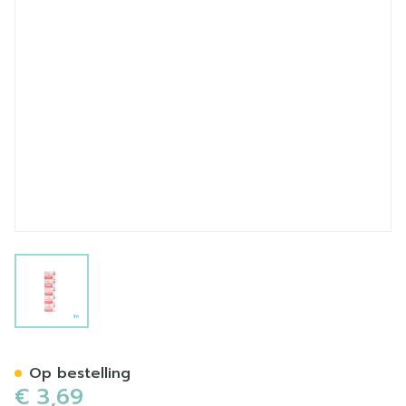
View larger image
Soffban Watten Synth 20,0
Op bestelling
€ 3,69