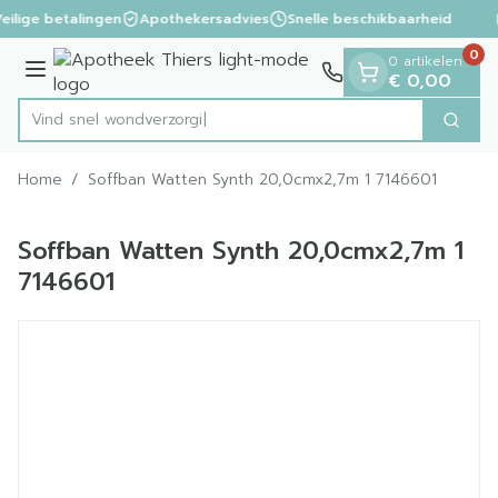
Dia 1 van 1
Ga naar de inhoud
eilige betalingen
Apothekersadvies
Snelle beschikbaarheid
0
0 artikelen
Menu
€ 0,00
Vind snel wond
Zoek
Product, merk, categorie...
Home
/
Soffban Watten Synth 20,0cmx2,7m 1 7146601
Soffban Watten Synth 20,0cmx2,7m 1
7146601