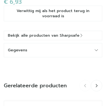
€ 6,93
Verwittig mij als het product terug in
voorraad is
Bekijk alle producten van Sharpsafe
Gegevens
CNK
1543032
Organisaties
2pharma, Hospidex
Gerelateerde producten
Merken
Sharpsafe
Breedte
177 mm
Navigeren door de elementen van de carrousel is mogelij
Druk om carrousel over te slaan
Druk op om naar carrouselnavigatie te gaan