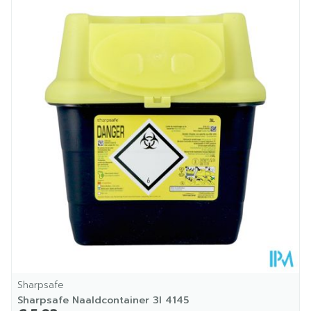
Lengte
185 mm
Diepte
337 mm
Kamertemperatuur (15°C -
Behoud
25°C)
Sharpsafe
Sharpsafe Naaldcontainer 3l 4145