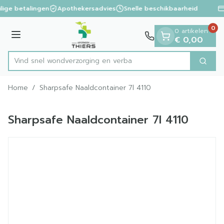
Dia 1 van 1
Ga naar de inhoud
lige betalingen
Apothekersadvies
Snelle beschikbaarheid
0
0 artikelen
Menu
€ 0,00
Vind snel wondverzorging e
Zoek
Product, merk, categorie...
Home
/
Sharpsafe Naaldcontainer 7l 4110
Sharpsafe Naaldcontainer 7l 4110