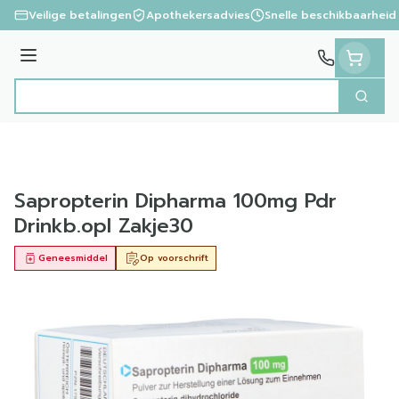
Ga naar de inhoud
Veilige betalingen
Apothekersadvies
Snelle beschikbaarheid
Menu
Zoek
Product, merk, categorie...
Sapropterin Dipharma 100mg Pdr
Drinkb.opl Zakje30
Geneesmiddel
Op voorschrift