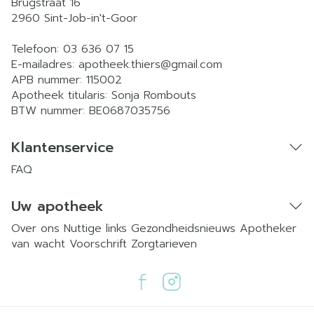
Brugstraat 16
2960
Sint-Job-in't-Goor
Telefoon:
03 636 07 15
E-mailadres:
apotheek.thiers@
gmail.com
APB nummer:
115002
Apotheek titularis:
Sonja Rombouts
BTW nummer:
BE0687035756
Klantenservice
FAQ
Uw apotheek
Over ons
Nuttige links
Gezondheidsnieuws
Apotheker
van wacht
Voorschrift
Zorgtarieven