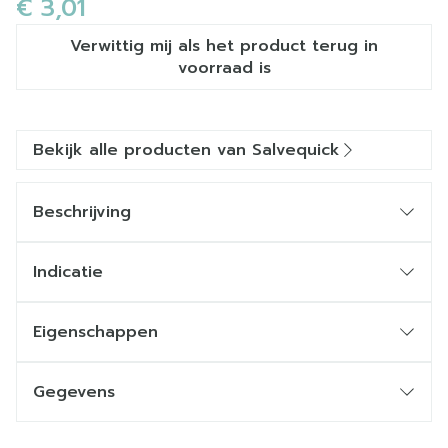
€ 3,01
Verwittig mij als het product terug in
voorraad is
Bekijk alle producten van Salvequick
Beschrijving
Indicatie
Waterbestendig
Eigenschappen
Ademend
Gegevens
CNK
4373304