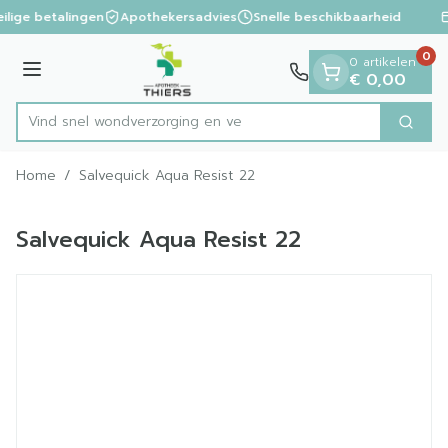
Dia 1 van 1
Ga naar de inhoud
ilige betalingen
Apothekersadvies
Snelle beschikbaarheid
0
0 artikelen
Menu
€ 0,00
Vind snel wondverzorgi
Zoek
Product, merk, categorie...
Home
/
Salvequick Aqua Resist 22
Salvequick Aqua Resist 22