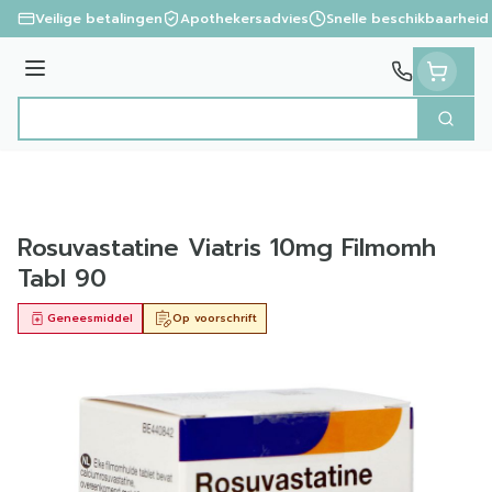
Ga naar de inhoud
Veilige betalingen
Apothekersadvies
Snelle beschikbaarheid
Menu
Zoek
Product, merk, categorie...
Rosuvastatine Viatris 10mg Filmomh
Tabl 90
Geneesmiddel
Op voorschrift