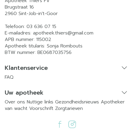
Apotheek Thiers FV
Brugstraat 16
2960
Sint-Job-in't-Goor
Telefoon:
03 636 07 15
E-mailadres:
apotheek.thiers@
gmail.com
APB nummer:
115002
Apotheek titularis:
Sonja Rombouts
BTW nummer:
BE0687035756
Klantenservice
FAQ
Uw apotheek
Over ons
Nuttige links
Gezondheidsnieuws
Apotheker
van wacht
Voorschrift
Zorgtarieven