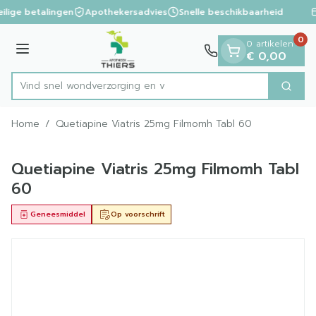
Dia 1 van 1
Ga naar de inhoud
ilige betalingen
Apothekersadvies
Snelle beschikbaarheid
0
0 artikelen
Menu
€ 0,00
Vind snel wondverzor
Zoek
Product, merk, categorie...
Home
/
Quetiapine Viatris 25mg Filmomh Tabl 60
Quetiapine Viatris 25mg Filmomh Tabl
60
Geneesmiddel
Op voorschrift