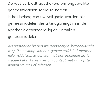
Viatris.
De wet verbiedt apothekers om ongebruikte
Actieve
quetiapine fumaraat
Ingrediënten
geneesmiddelen terug te nemen.
In het belang van uw veiligheid worden alle
Kamertemperatuur (15°C -
geneesmiddelen die u terugbrengt naar de
Behoud
25°C)
apotheek gesorteerd bij de vervallen
geneesmiddelen.
Als apotheker bieden we persoonlijke farmaceutische
zorg. Na aankoop van een geneesmiddel of medisch
hulpmiddel kun je contact met ons opnemen als je
vragen hebt. Aarzel niet om contact met ons op te
nemen via mail of telefoon.