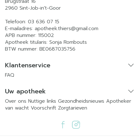
Brugstraat 16
2960
Sint-Job-in't-Goor
Telefoon:
03 636 07 15
E-mailadres:
apotheek.thiers@
gmail.com
APB nummer:
115002
Apotheek titularis:
Sonja Rombouts
BTW nummer:
BE0687035756
Klantenservice
FAQ
Uw apotheek
Over ons
Nuttige links
Gezondheidsnieuws
Apotheker
van wacht
Voorschrift
Zorgtarieven