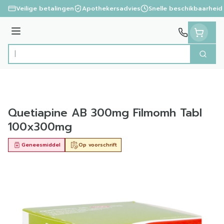
Ga naar de inhoud
Veilige betalingen
Apothekersadvies
Snelle beschikbaarheid
Menu
Zoek
Product, merk, categorie...
Quetiapine AB 300mg Filmomh Tabl
100x300mg
Geneesmiddel
Op voorschrift