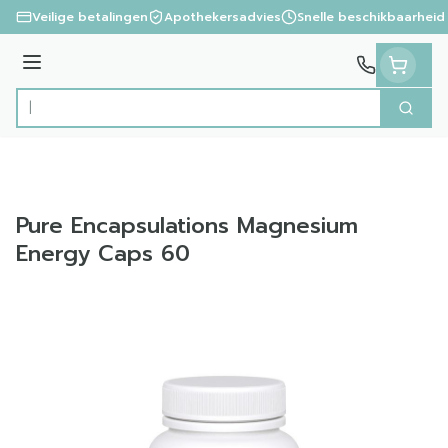
Ga naar de inhoud
Veilige betalingen
Apothekersadvies
Snelle beschikbaarheid
Menu
Zoek
Product, merk, categorie...
Pure Encapsulations Magnesium
Energy Caps 60