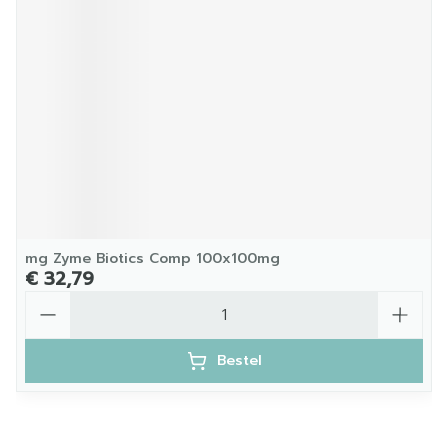
mg Zyme Biotics Comp 100x100mg
€ 32,79
Aantal
Bestel