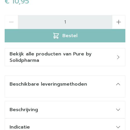
€ 10,95
Aantal
Bestel
Bekijk alle producten van Pure by
Solidpharma
Beschikbare leveringsmethoden
Beschrijving
200mg vitamine C (ascorbaatvorm)
met
zoetstoffen, zonder suiker.
Indicatie
Vitamine C kan de mens zelf niet aanmaken. In de