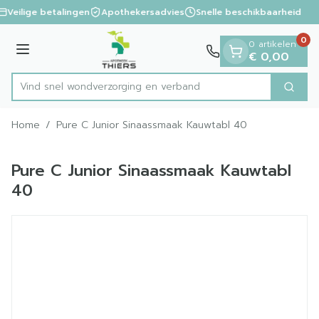
Dia 1 van 1
Ga naar de inhoud
Veilige betalingen
Apothekersadvies
Snelle beschikbaarheid
0
0 artikelen
Menu
€ 0,00
Vind snel wondverzorging en verband
Zoek
Product, merk, categorie...
Home
/
Pure C Junior Sinaassmaak Kauwtabl 40
Pure C Junior Sinaassmaak Kauwtabl
40